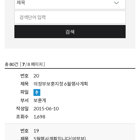
검색
총
80
건 [
7
/ 8 페이지 ]
번호
20
제목
의정부보훈지청 6월행사계획
파일
부서
보훈계
작성일
2015-06-10
조회수
1,698
번호
19
제목
5월행사계획입니다(의정부)