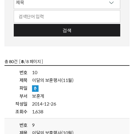
검색
총
80
건 [
8
/ 8 페이지 ]
번호
10
제목
이달의 보훈행사(11월)
파일
부서
보훈계
작성일
2014-12-26
조회수
1,638
번호
9
제목
이달의 보훈행사(10월)