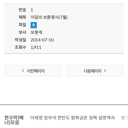
번호
1
제목
이달의 보훈행사(7월)
파일
부서
보훈계
작성일
2014-07-10
조회수
1,911
이전 페이지
다음 페이지
현수막(배
가를 찾습니다
이재명 정부의 한반도 평화공존 정책 설명책자
보
너)모음