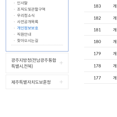
인사말
183
개
조직도및관할구역
우리청소식
182
개
사전공개목록
개인정보보호
181
개
직원안내
찾아오시는길
180
개
179
개
광주지방청(전남광주통합
178
개
특별시,전북)
177
개
제주특별자치도보훈청