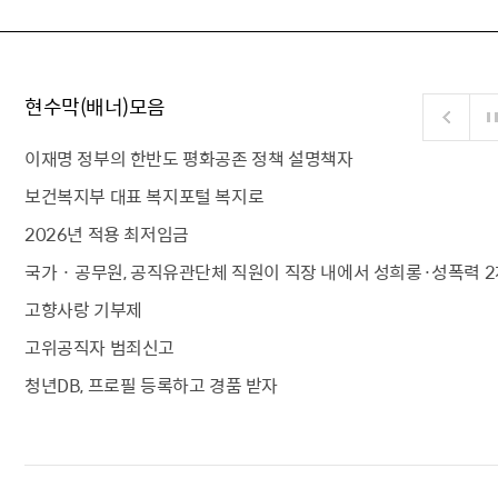
현수막(배너)모음
이재명 정부의 한반도 평화공존 정책 설명책자
보건복지부 대표 복지포털 복지로
2026년 적용 최저임금
국가 · 공무원, 공직유관단체 직원이 직장 내에서 성희롱·성폭력 2
고향사랑 기부제
고위공직자 범죄신고
청년DB, 프로필 등록하고 경품 받자