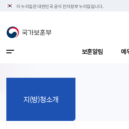
이 누리집은 대한민국 공식 전자정부 누리집입니다.
보훈알림
예
공지사항
독립유공
정책보고
보훈민원
정보공개
업무계획
지(방)청소개
지방청소
국가유공
보훈보상
민원사무
불복신청
비전
채용공고
지원대상
보훈복지
보훈상담
상징(MI)
개인정보 
보훈보상
제대군인
질의 응답
정책 슬로
참전유공
현충시설
110 채팅
연혁