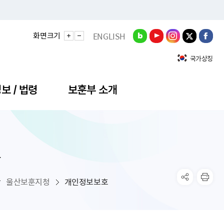
화면크기
ENGLISH
국가상징
보 / 법령
보훈부 소개
호
정성과
비스안내
간회의
충민원
공대상 공공데이터 목록
직도
정부기념식
구 국가유공자증 등
기관평가
규제개혁신문고
공모요강
훈사진관
업내용
무·차관회의
산낭비신고센터
EN API
원안내
기념식 참가신청
국가보훈등록증
지수·만족도 등
규제입증요청
울산보훈지청
개인정보보호
공공데이터
훈영상관
업활동
요회의결과
패행위신고
기념식 참가신청 확인
국가보훈등록증 발급안내
규제개혁추진현황
공지사항
라사랑신문(PDF)
료실
영리법인 부정비리 신고
이달의 보훈행사
모바일 국가보훈등록증 발급방법
하는 나라사랑신문
관기관누리집
탁금지법 위반행위 신고
보훈행사·캠페인 자료실
국가보훈등록증 진위확인
보훈대상자