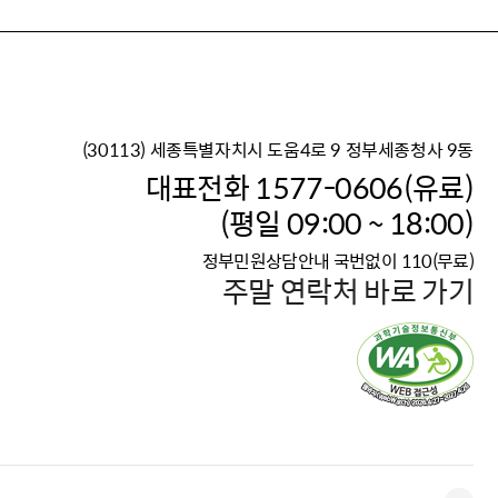
(30113) 세종특별자치시 도움4로 9 정부세종청사 9동
이재명 정부의 한반도 평
대표전화 1577-0606(유료)
보건복지부 대표 복지포털
(평일 09:00 ~ 18:00)
2026년 적용 최저임금
정부민원상담안내 국번없이 110(무료)
국가 · 공무원, 공직유관단
주말 연락처 바로 가기
고향사랑 기부제
고위공직자 범죄신고
청년DB, 프로필 등록하고 