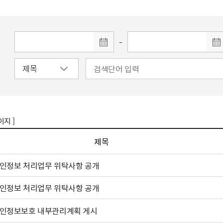
주유공자
재산
록
기타지원
역대처차장
이
유(의)증
회운영공개
화번호
보훈지원 안내자료
국
 안내
입법예고
행
유공자
 헌장 전문
회
보
목록
행정예고
행
 자료실
신
-
정
훈령·예규
국
립운동가
국
국
고문변호사
헌
쟁영웅
단체 법인내규
지자체 보훈관련 자체법규
이지 ]
제목
인정보 처리업무 위탁사항 공개
인정보 처리업무 위탁사항 공개
인정보보호 내부관리계획 게시