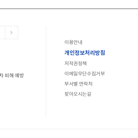
이용안내
공유누리
개인정보처리방침
수어로 보는 대한민국정부
저작권정책
6·25 비정규군 공로자 보상신청 안내
이메일무단수집거부
차 피해 예방
문화포털(통합 문화 정보 사이트)
부서별 연락처
전사자 유가족 찾기
찾아오시는길
국가정신건강정보누리집
나라지킴이 3대 가족! 병역명문가를 찾습니다