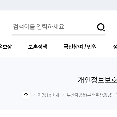
우보상
보훈정책
국민참여 / 민원
정
개인정보보
자
서
신청
청구
보도자료
보훈급여금
세출예산
사전정보공표목록
장차관소개
국
서
주
고
제
조
식
자
서식
처분사례
언론보도설명·정정
교육지원
기금
업무추진비
장관과의 대화
보
사
국
예
OP
직
지(방)청소개
부산지방청(부산,울산,경남)
자
센터
및 보훈캐릭터
대부지원
계약관련
주요일정
보
사
주
부
위탁알림
대상자
건
의료지원 및 위탁병원
공공기관
연설문
나
자
비
자
, 화상(수어)상담
생업지원
역대장차관
말
유
청