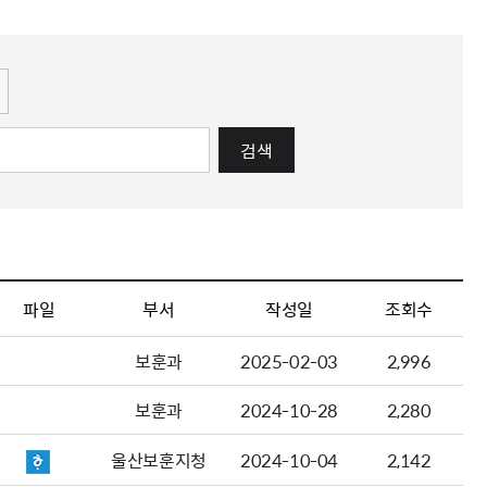
해충돌방지법 위반행위 신고
보훈연감
적극행정과 소극행정의 정의
가유공자 부정 등록 신고
정심판
쟁송현황
적극행정 추진방안
훈급여금 부정수령 신고
정소송
체검사 제도안내
정보 공유
비영리법인
적극행정 국민추천
부포상공개검증
가배상
가보훈 장해진단서 제도
교육 자료
신체검사 및 고엽제 검진
소극행정신고
민참여예산
법재판
의견 제안
단체관련
적극행정자료실
검색
독립운동
감사
반부패·청렴
협동조합 경영공시
기타
파일
부서
작성일
조회수
보훈과
2025-02-03
2,996
보훈과
2024-10-28
2,280
울산보훈지청
2024-10-04
2,142