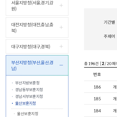
5.18 민
친일귀속
국민제안
기관주소
서울지방청(서울,경기,강
원)
고엽제 후
정부위원
정책토론
당직실 전
정책실명제
특수임무
행정서비스
전자공청
주요정책
독립운동가
기간별
제대군인
학술·연구
설문조사
대전지방청(대전,충남,충
이달의 독
북)
이달의 전
주제어
대구지방청(대구,경북)
부산지방청(부산,울산,경
총
196
건 [
2
/ 20 페
남)
번호
부산지방보훈청
186
개
경남동부보훈지청
경남서부보훈지청
185
개
울산보훈지청
184
개
울산보훈지청