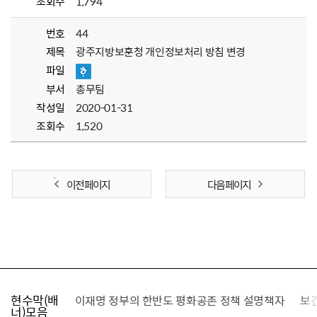
조회수
1,794
번호
44
제목
광주지방보훈청 개인정보처리 방침 변경
파일
부서
총무팀
작성일
2020-01-31
조회수
1,520
이전 페이지
다음 페이지
현수막(배
가를 찾습니다
이재명 정부의 한반도 평화공존 정책 설명책자
보
너)모음