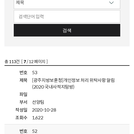
검색
총
113
건 [
7
/ 12 페이지 ]
번호
53
제목
[광주지방보훈청]개인정보 처리 위탁사항 알림
(2020 국내사적지탐방)
파일
부서
선양팀
작성일
2020-10-28
조회수
1,622
번호
52