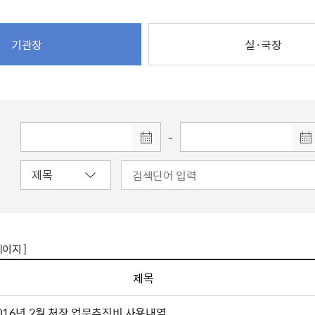
주유공자
재산
록
기타지원
역대처차장
이
유(의)증
회운영공개
화번호
보훈지원 안내자료
국
 안내
입법예고
행
유공자
 헌장 전문
회
보
기관장
실·국장
목록
행정예고
행
 자료실
신
정
훈령·예규
국
립운동가
국
국
고문변호사
헌
쟁영웅
단체 법인내규
지자체 보훈관련 자체법규
-
페이지 ]
제목
016년 2월 처장 업무추진비 사용내역