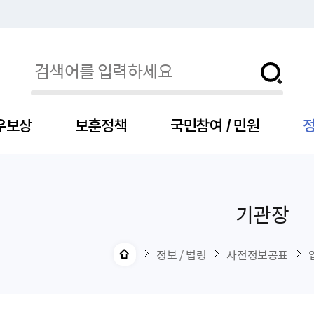
우보상
보훈정책
국민참여 / 민원
정
기관장
자
서
신청
청구
보도자료
보훈급여금
세출예산
사전정보공표목록
장차관소개
국
서
주
고
제
조
식
자
서식
처분사례
언론보도설명·정정
교육지원
기금
업무추진비
장관과의 대화
보
사
국
예
OP
직
정보 / 법령
사전정보공표
자
센터
및 보훈캐릭터
대부지원
계약관련
주요일정
보
사
주
부
위탁알림
대상자
건
의료지원 및 위탁병원
공공기관
연설문
나
자
비
자
, 화상(수어)상담
생업지원
역대장차관
말
유
청