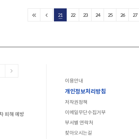
21
22
23
24
25
26
27
이용안내
공유누리
개인정보처리방침
수어로 보는 대한민국정부
저작권정책
6·25 비정규군 공로자 보상신청 안내
이메일무단수집거부
차 피해 예방
문화포털(통합 문화 정보 사이트)
부서별 연락처
전사자 유가족 찾기
찾아오시는길
국가정신건강정보누리집