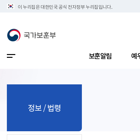
이 누리집은 대한민국 공식 전자정부 누리집입니다.
보훈알림
예
공지사항
독립유공
정책보고
보훈민원
정보공개
업무계획
정보 / 법령
지방청소
국가유공
보훈보상
민원사무
불복신청
비전
채용공고
지원대상
보훈복지
보훈상담
상징(MI)
개인정보 
보훈보상
제대군인
질의 응답
정책 슬로
참전유공
현충시설
110 채팅
연혁