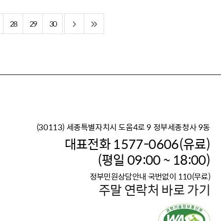
28
29
30
(30113) 세종특별자치시 도움4로 9 정부세종청사 9동
이재명 정부의 한반도 평
대표전화 1577-0606(유료)
보건복지부 대표 복지포털
(평일 09:00 ~ 18:00)
2026년 적용 최저임금
정부민원상담안내 국번없이 110(무료)
국가 · 공무원, 공직유관단
주말 연락처 바로 가기
고향사랑 기부제
고위공직자 범죄신고