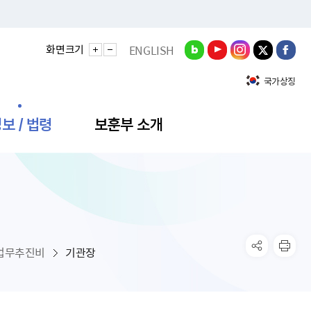
화면크기
ENGLISH
국가상징
보 / 법령
보훈부 소개
정성과
비스안내
간회의
충민원
공대상 공공데이터 목록
직도
정부기념식
구 국가유공자증 등
기관평가
규제개혁신문고
공모요강
훈사진관
업내용
무·차관회의
산낭비신고센터
EN API
원안내
기념식 참가신청
국가보훈등록증
지수·만족도 등
규제입증요청
업무추진비
기관장
공공데이터
훈영상관
업활동
요회의결과
패행위신고
기념식 참가신청 확인
국가보훈등록증 발급안내
규제개혁추진현황
공지사항
라사랑신문(PDF)
료실
영리법인 부정비리 신고
이달의 보훈행사
모바일 국가보훈등록증 발급방법
하는 나라사랑신문
관기관누리집
탁금지법 위반행위 신고
보훈행사·캠페인 자료실
국가보훈등록증 진위확인
보훈대상자