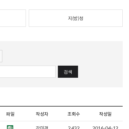
해충돌방지법 위반행위 신고
보훈연감
적극행정과 소극행정의 정의
가유공자 부정 등록 신고
정심판
쟁송현황
적극행정 추진방안
훈급여금 부정수령 신고
지(방)청
정소송
체검사 제도안내
정보 공유
비영리법인
적극행정 국민추천
부포상공개검증
가배상
가보훈 장해진단서 제도
교육 자료
신체검사 및 고엽제 검진
소극행정신고
민참여예산
법재판
의견 제안
단체관련
적극행정자료실
독립운동
감사
반부패·청렴
협동조합 경영공시
검색
기타
파일
작성자
조회수
작성일
강미경
2,432
2016-04-12