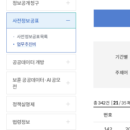
5.18 민
친일귀속
국민제안
기관주소
정보공개청구
고엽제 후
정부위원
정책토론
당직실 전
정책실명제
특수임무
행정서비스
전자공청
사전정보공표
주요정책
독립운동가
제대군인
학술·연구
설문조사
이달의 독
사전정보공표목록
이달의 전
업무추진비
기간별
공공데이터 개방
주제어
보훈 공공데이터·AI 공모
전
총
342
건 [
21
/ 35 
정책실명제
번호
법령정보
142
2