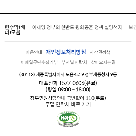
현수막(배
가를 찾습니다
이재명 정부의 한반도 평화공존 정책 설명책자
보
너)모음
개인정보처리방침
이용안내
저작권정책
이메일무단수집거부
부서별 연락처
찾아오시는길
(30113) 세종특별자치시 도움4로 9 정부세종청사 9동
대표전화 1577-0606(유료)
(평일 09:00 ~ 18:00)
정부민원상담안내 국번없이 110(무료)
주말 연락처 바로 가기