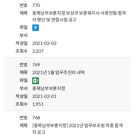
번호
770
제목
충북남부보훈지청 보상과 보훈복지사 서류전형 합격
자 명단 및 면접시험 공고
파일
부서
작성일
2021-02-02
조회수
2,207
번호
769
제목
2021년 1월 업무추진비 내역
파일
부서
충북남부보훈지청
작성일
2021-02-01
조회수
1,951
번호
768
제목
[충북남부보훈지청] 2021년 업무보조원 최종 합격
자 공고