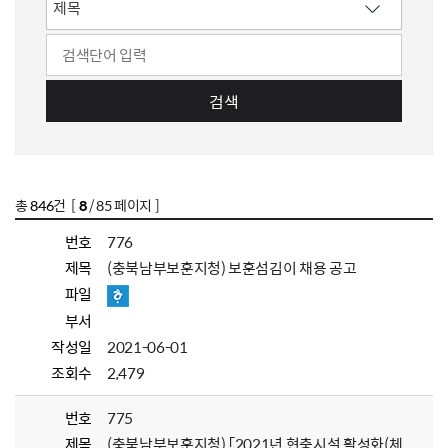
검색
총
846
건 [
8
/ 85 페이지 ]
번호
776
제목
(충북남부보훈지청) 보훈섬김이 채용 공고
파일
부서
작성일
2021-06-01
조회수
2,479
번호
775
제목
(충북남부보훈지청) 「2021년 현충시설 활성화(체