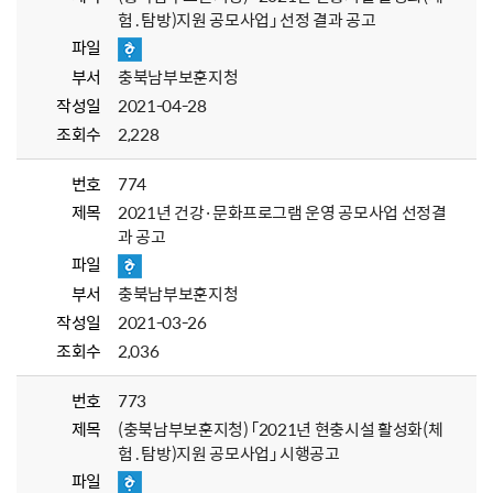
험․탐방)지원 공모사업」 선정 결과 공고
파일
부서
충북남부보훈지청
작성일
2021-04-28
조회수
2,228
번호
774
제목
2021년 건강·문화프로그램 운영 공모사업 선정결
과 공고
파일
부서
충북남부보훈지청
작성일
2021-03-26
조회수
2,036
번호
773
제목
(충북남부보훈지청) 「2021년 현충시설 활성화(체
험․탐방)지원 공모사업」 시행공고
파일