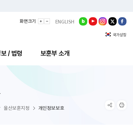
화면크기
ENGLISH
국가상징
보 / 법령
보훈부 소개
호
정성과
비스안내
간회의
충민원
공대상 공공데이터 목록
직도
정부기념식
구 국가유공자증 등
기관평가
규제개혁신문고
공모요강
훈사진관
업내용
무·차관회의
산낭비신고센터
EN API
원안내
기념식 참가신청
국가보훈등록증
지수·만족도 등
규제입증요청
울산보훈지청
개인정보보호
공공데이터
훈영상관
업활동
요회의결과
패행위신고
기념식 참가신청 확인
국가보훈등록증 발급안내
규제개혁추진현황
공지사항
라사랑신문(PDF)
료실
영리법인 부정비리 신고
이달의 보훈행사
모바일 국가보훈등록증 발급방법
하는 나라사랑신문
관기관누리집
탁금지법 위반행위 신고
보훈행사·캠페인 자료실
국가보훈등록증 진위확인
보훈대상자