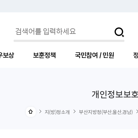
우보상
보훈정책
국민참여 / 민원
정
개인정보보
자
서
신청
청구
보도자료
보훈급여금
세출예산
사전정보공표목록
장차관소개
국
서
주
고
제
조
식
자
서식
처분사례
언론보도설명·정정
교육지원
기금
업무추진비
장관과의 대화
보
사
국
예
OP
직
지(방)청소개
부산지방청(부산,울산,경남)
자
센터
및 보훈캐릭터
대부지원
계약관련
주요일정
보
사
주
부
위탁알림
대상자
건
의료지원 및 위탁병원
공공기관
연설문
나
자
비
자
, 화상(수어)상담
생업지원
역대장차관
말
유
청