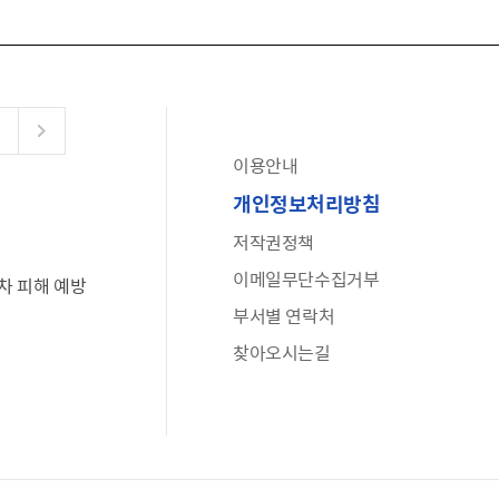
이용안내
공유누리
개인정보처리방침
수어로 보는 대한민국정부
저작권정책
6·25 비정규군 공로자 보상신청 안내
이메일무단수집거부
차 피해 예방
문화포털(통합 문화 정보 사이트)
부서별 연락처
전사자 유가족 찾기
찾아오시는길
국가정신건강정보누리집
나라지킴이 3대 가족! 병역명문가를 찾습니다