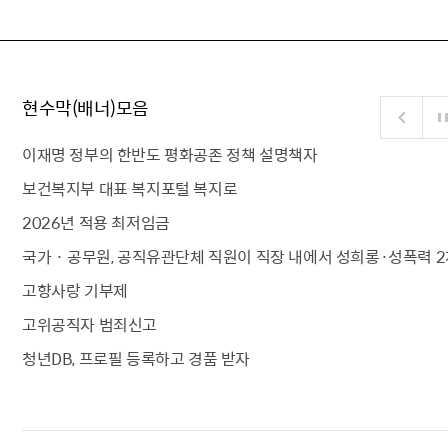
현수막(배너)모음
이재명 정부의 한반도 평화공존 정책 설명책자
보건복지부 대표 복지포털 복지로
2026년 적용 최저임금
국가 · 공무원, 공직유관단체 직원이 직장 내에서 성희롱·성폭력 2
고향사랑 기부제
고위공직자 범죄신고
청년DB, 프로필 등록하고 경품 받자