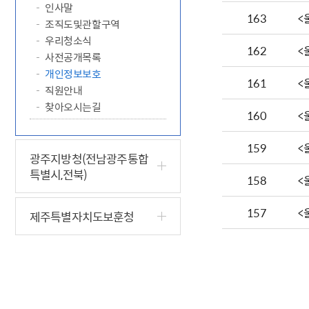
인사말
163
<
조직도및관할구역
우리청소식
162
<
사전공개목록
개인정보보호
161
<
직원안내
찾아오시는길
160
<
159
<
광주지방청(전남광주통합
특별시,전북)
158
<
157
<
제주특별자치도보훈청