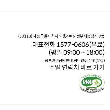
(30113) 세종특별자치시 도움4로 9 정부세종청사 9동
이재명 정부의 한반도 평
대표전화 1577-0606(유료)
보건복지부 대표 복지포털
(평일 09:00 ~ 18:00)
2026년 적용 최저임금
정부민원상담안내 국번없이 110(무료)
국가 · 공무원, 공직유관단
주말 연락처 바로 가기
고향사랑 기부제
고위공직자 범죄신고
청년DB, 프로필 등록하고 