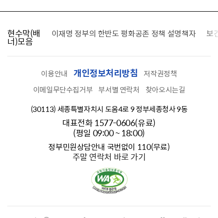
현수막(배
가를 찾습니다
이재명 정부의 한반도 평화공존 정책 설명책자
보
너)모음
개인정보처리방침
이용안내
저작권정책
이메일무단수집거부
부서별 연락처
찾아오시는길
(30113) 세종특별자치시 도움4로 9 정부세종청사 9동
대표전화 1577-0606(유료)
(평일 09:00 ~ 18:00)
정부민원상담안내 국번없이 110(무료)
주말 연락처 바로 가기