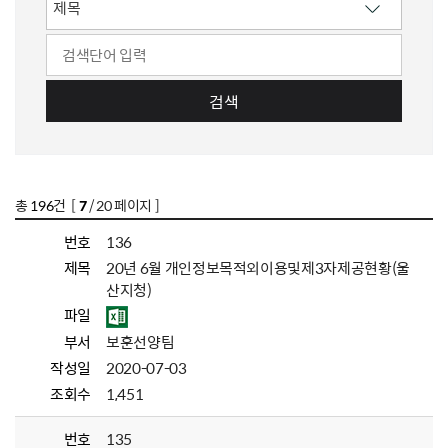
검색
총
196
건 [
7
/ 20 페이지 ]
번호
136
제목
20년 6월 개인정보목적외이용및제3자제공현황(울
산지청)
파일
부서
보훈선양팀
작성일
2020-07-03
조회수
1,451
번호
135