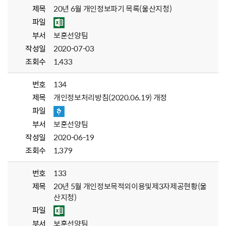
제목
20년 6월 개인정보파기 목록(울산지청)
파일
부서
보훈선양팀
작성일
2020-07-03
조회수
1,433
번호
134
제목
개인정보처리방침(2020.06.19) 개정
파일
부서
보훈선양팀
작성일
2020-06-19
조회수
1,379
번호
133
제목
20년 5월 개인정보목적외이용및제3자제공현황(울
산지청)
파일
부서
보훈선양팀