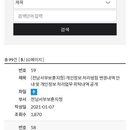
검색
총
99
건 [
5
/ 10 페이지 ]
번호
59
제목
(전남서부보훈지청) 개인정보 처리방침 변경내역 안
내 및 개인정보 처리업무 위탁내역 공개
파일
부서
전남서부보훈지청
작성일
2021-01-07
조회수
1,870
번호
58