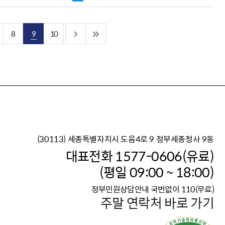
8
9
10
(30113) 세종특별자치시 도움4로 9 정부세종청사 9동
이재명 정부의 한반도 평
대표전화 1577-0606(유료)
보건복지부 대표 복지포털
(평일 09:00 ~ 18:00)
2026년 적용 최저임금
정부민원상담안내 국번없이 110(무료)
국가 · 공무원, 공직유관단
주말 연락처 바로 가기
고향사랑 기부제