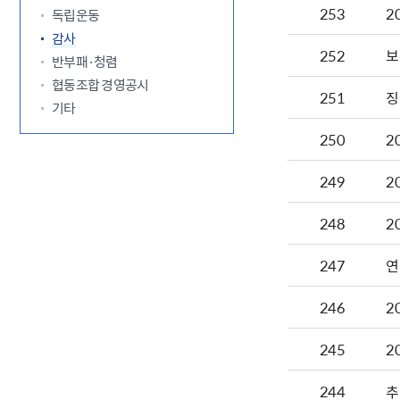
253
2
독립운동
감사
252
보
반부패·청렴
협동조합 경영공시
251
징
기타
250
2
249
2
248
247
연
246
2
245
2
244
추