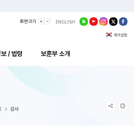
화면크기
ENGLISH
국가상징
보 / 법령
보훈부 소개
정성과
비스안내
간회의
충민원
공대상 공공데이터 목록
직도
정부기념식
구 국가유공자증 등
기관평가
규제개혁신문고
공모요강
훈사진관
업내용
무·차관회의
산낭비신고센터
EN API
원안내
기념식 참가신청
국가보훈등록증
지수·만족도 등
규제입증요청
계
감사
공공데이터
훈영상관
업활동
요회의결과
패행위신고
기념식 참가신청 확인
국가보훈등록증 발급안내
규제개혁추진현황
공지사항
라사랑신문(PDF)
료실
영리법인 부정비리 신고
이달의 보훈행사
모바일 국가보훈등록증 발급방법
하는 나라사랑신문
관기관누리집
탁금지법 위반행위 신고
보훈행사·캠페인 자료실
국가보훈등록증 진위확인
보훈대상자