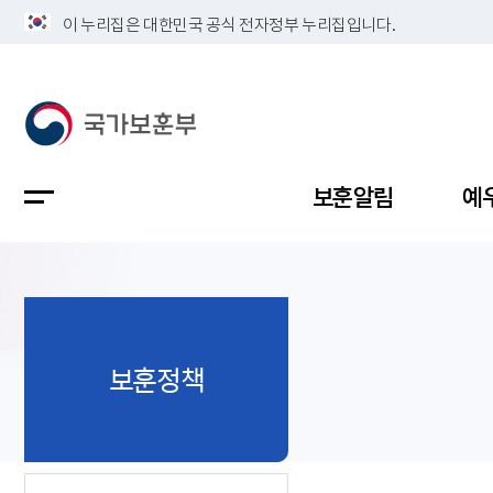
이 누리집은 대한민국 공식 전자정부 누리집입니다.
보훈알림
예
공지사항
독립유공
정책보고
보훈민원
정보공개
업무계획
보훈정책
지방청소
국가유공
보훈보상
민원사무
불복신청
비전
채용공고
지원대상
보훈복지
보훈상담
상징(MI)
개인정보 
보훈보상
제대군인
질의 응답
정책 슬로
참전유공
현충시설
110 채팅
연혁