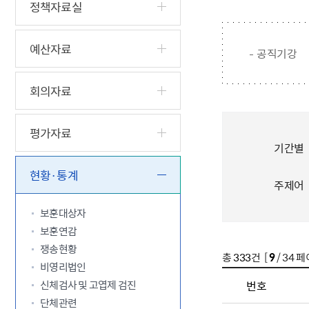
5.18 민
친일귀속
국민제안
기관주소
정책자료실
고엽제 후
정부위원
정책토론
당직실 전
정책실명제
특수임무
행정서비스
전자공청
예산자료
주요정책
공직기강
독립운동가
제대군인
학술·연구
설문조사
이달의 독
회의자료
이달의 전
평가자료
기간별
현황·통계
주제어
보훈대상자
보훈연감
쟁송현황
총
333
건 [
9
/ 34 페
비영리법인
신체검사 및 고엽제 검진
번호
단체관련