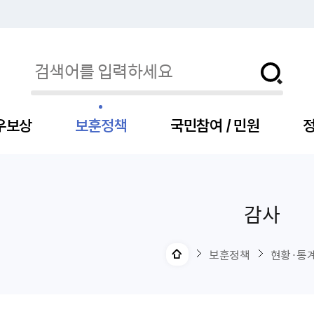
우보상
보훈정책
국민참여 / 민원
정
감사
자
서
신청
청구
보도자료
보훈급여금
세출예산
사전정보공표목록
장차관소개
국
서
주
고
제
조
식
자
서식
처분사례
언론보도설명·정정
교육지원
기금
업무추진비
장관과의 대화
보
사
국
예
OP
직
보훈정책
현황·통
자
센터
및 보훈캐릭터
대부지원
계약관련
주요일정
보
사
주
부
위탁알림
대상자
건
의료지원 및 위탁병원
공공기관
연설문
나
자
비
자
, 화상(수어)상담
생업지원
역대장차관
말
유
청