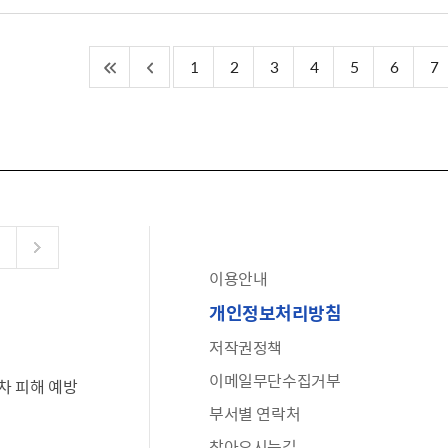
1
2
3
4
5
6
7
이용안내
공유누리
개인정보처리방침
수어로 보는 대한민국정부
저작권정책
6·25 비정규군 공로자 보상신청 안내
이메일무단수집거부
차 피해 예방
문화포털(통합 문화 정보 사이트)
부서별 연락처
전사자 유가족 찾기
찾아오시는길