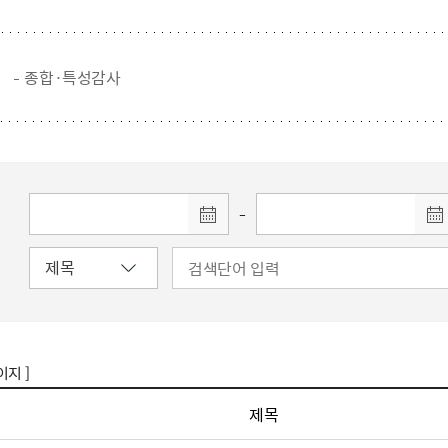
주유공자
재산
록
기타지원
역대처차장
이
유(의)증
회운영공개
화번호
보훈지원 안내자료
국
 안내
입법예고
행
유공자
 헌장 전문
회
보
목록
행정예고
행
 자료실
종합·특성감사
신
정
훈령·예규
국
립운동가
국
국
고문변호사
헌
쟁영웅
단체 법인내규
지자체 보훈관련 자체법규
-
이지 ]
제목