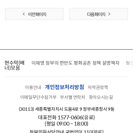
이전 페이지
다음 페이지
현수막(배
가를 찾습니다
이재명 정부의 한반도 평화공존 정책 설명책자
보
너)모음
개인정보처리방침
이용안내
저작권정책
이메일무단수집거부
부서별 연락처
찾아오시는길
(30113) 세종특별자치시 도움4로 9 정부세종청사 9동
대표전화 1577-0606(유료)
(평일 09:00 ~ 18:00)
정부민원상담안내 국번없이 110(무료)