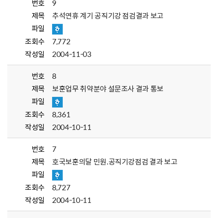
번호
9
제목
추석연휴 계기 공직기강 점검결과 보고
파일
조회수
7,772
작성일
2004-11-03
번호
8
제목
보훈업무 취약분야 설문조사 결과 통보
파일
조회수
8,361
작성일
2004-10-11
번호
7
제목
호국보훈의달 민원.공직기강점검 결과 보고
파일
조회수
8,727
작성일
2004-10-11