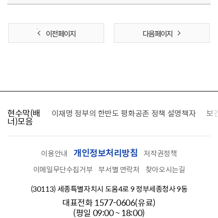
이전 페이지
다음 페이지
현수막(배
가를 찾습니다
이재명 정부의 한반도 평화공존 정책 설명책자
보
너)모음
개인정보처리방침
이용안내
저작권정책
이메일무단수집거부
부서별 연락처
찾아오시는길
(30113) 세종특별자치시 도움4로 9 정부세종청사 9동
대표전화 1577-0606(유료)
(평일 09:00 ~ 18:00)