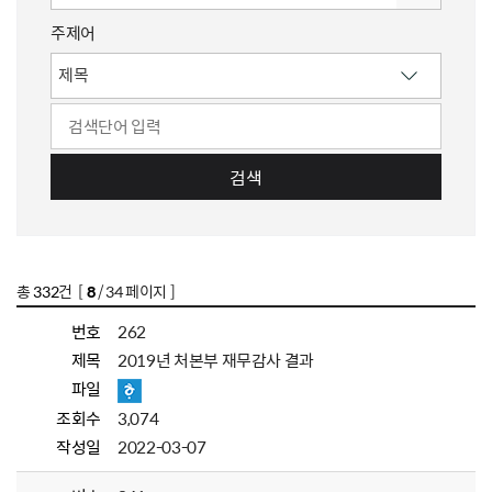
주제어
검색
총
332
건 [
8
/ 34 페이지 ]
번호
262
제목
2019년 처본부 재무감사 결과
파일
조회수
3,074
작성일
2022-03-07