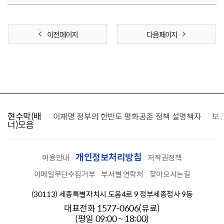
이전 페이지
다음 페이지
현수막(배
가를 찾습니다
이재명 정부의 한반도 평화공존 정책 설명책자
보
너)모음
개인정보처리방침
이용안내
저작권정책
이메일무단수집거부
부서별 연락처
찾아오시는길
(30113) 세종특별자치시 도움4로 9 정부세종청사 9동
대표전화 1577-0606(유료)
(평일 09:00 ~ 18:00)