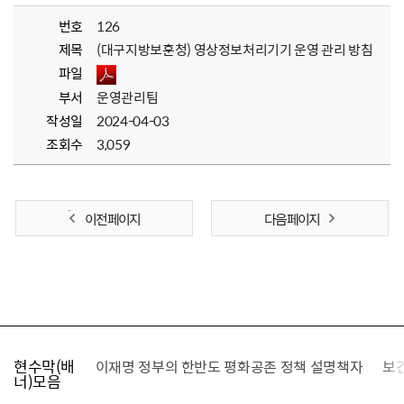
번호
126
제목
(대구지방보훈청) 영상정보처리기기 운영 관리 방침
파일
부서
운영관리팀
작성일
2024-04-03
조회수
3,059
이전 페이지
다음 페이지
현수막(배
가를 찾습니다
이재명 정부의 한반도 평화공존 정책 설명책자
보
너)모음