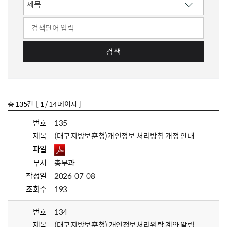
검색
총
135
건 [
1
/ 14 페이지 ]
번호
135
제목
(대구지방보훈청)개인정보 처리방침 개정 안내
파일
부서
총무과
작성일
2026-07-08
조회수
193
번호
134
제목
(대구지방보훈청) 개인정보처리위탁 계약 알림