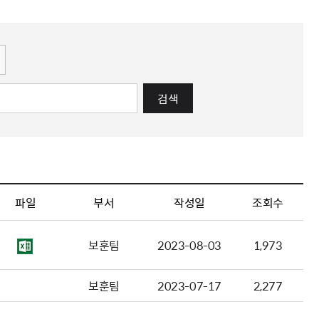
해충돌방지법 위반행위 신고
보훈연감
적극행정과 소극행정의 정의
가유공자 부정 등록 신고
정심판
쟁송현황
적극행정 추진방안
훈급여금 부정수령 신고
정소송
체검사 제도안내
정보 공유
비영리법인
적극행정 국민추천
부포상공개검증
가배상
가보훈 장해진단서 제도
교육 자료
신체검사 및 고엽제 검진
소극행정신고
민참여예산
법재판
의견 제안
단체관련
적극행정자료실
검색
독립운동
감사
반부패·청렴
협동조합 경영공시
기타
파일
부서
작성일
조회수
보훈팀
2023-08-03
1,973
보훈팀
2023-07-17
2,277