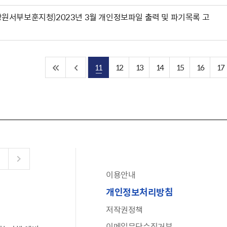
강원서부보훈지청)2023년 3월 개인정보파일 출력 및 파기목록 고
11
12
13
14
15
16
17
이용안내
공유누리
개인정보처리방침
수어로 보는 대한민국정부
저작권정책
6·25 비정규군 공로자 보상신청 안내
이메일무단수집거부