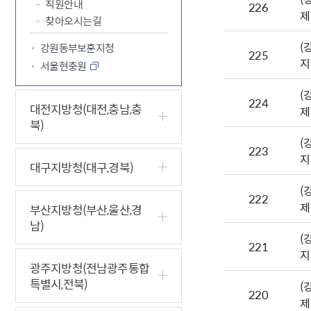
직원안내
226
제
찾아오시는길
(
강원동부보훈지청
225
지
서울현충원
(
224
대전지방청(대전,충남,충
제
북)
(
223
지
대구지방청(대구,경북)
(
222
제
부산지방청(부산,울산,경
남)
(
221
지
광주지방청(전남광주통합
특별시,전북)
(
220
제