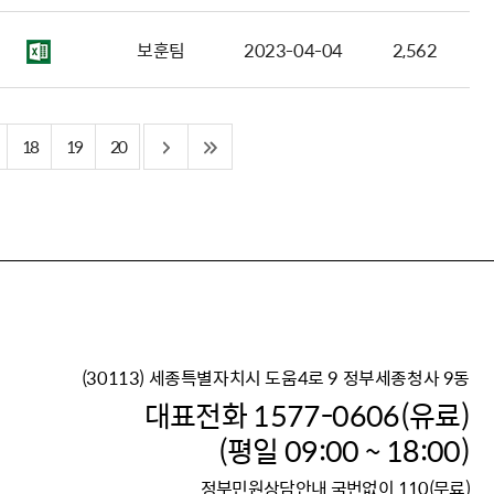
보훈팀
2023-04-04
2,562
18
19
20
(30113) 세종특별자치시 도움4로 9 정부세종청사 9동
이재명 정부의 한반도 평
대표전화 1577-0606(유료)
보건복지부 대표 복지포털
(평일 09:00 ~ 18:00)
2026년 적용 최저임금
정부민원상담안내 국번없이 110(무료)