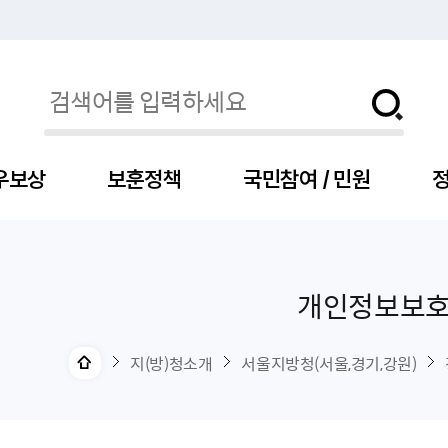
우보상
보훈정책
국민참여 / 민원
정
개인정보보
자
서
신청
청구
보도자료
보훈급여금
세출예산
사전정보공표목록
장차관소개
국
서
주
고
제
조
식
자
서식
처분사례
언론보도설명·정정
교육지원
기금
업무추진비
장관과의 대화
보
사
국
예
OP
직
지(방)청소개
서울지방청(서울,경기,강원)
자
센터
및 보훈캐릭터
대부지원
계약관련
주요일정
보
사
주
부
위탁알림
대상자
건
의료지원 및 위탁병원
공공기관
연설문
나
자
비
자
, 화상(수어)상담
생업지원
역대장차관
말
유
청