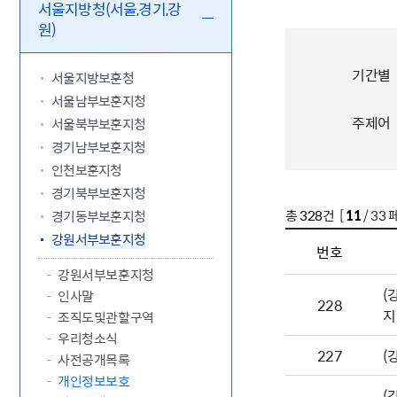
5.18 민
친일귀속
국민제안
기관주소
서울지방청(서울,경기,강
원)
고엽제 후
정부위원
정책토론
당직실 전
정책실명제
특수임무
행정서비스
전자공청
주요정책
독립운동가
기간별
제대군인
학술·연구
설문조사
서울지방보훈청
이달의 독
서울남부보훈지청
이달의 전
주제어
서울북부보훈지청
경기남부보훈지청
인천보훈지청
경기북부보훈지청
총
328
건 [
11
/ 33 
경기동부보훈지청
강원서부보훈지청
번호
강원서부보훈지청
(
인사말
228
지
조직도및관할구역
우리청소식
227
(
사전공개목록
개인정보보호
(