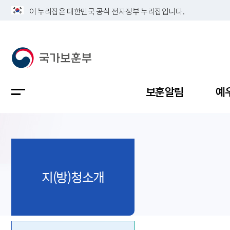
이 누리집은 대한민국 공식 전자정부 누리집입니다.
보훈알림
예
공지사항
독립유공
정책보고
보훈민원
정보공개
업무계획
지(방)청소개
지방청소
국가유공
보훈보상
민원사무
불복신청
비전
채용공고
지원대상
보훈복지
보훈상담
상징(MI)
개인정보 
보훈보상
제대군인
질의 응답
정책 슬로
참전유공
현충시설
110 채팅
연혁