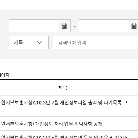
주유공자
재산
록
기타지원
역대처차장
이
유(의)증
회운영공개
화번호
보훈지원 안내자료
국
 안내
입법예고
행
유공자
 헌장 전문
회
보
목록
행정예고
행
 자료실
신
-
정
훈령·예규
국
립운동가
국
국
고문변호사
헌
쟁영웅
단체 법인내규
지자체 보훈관련 자체법규
페이지 ]
제목
강원서부보훈지청)2023년 7월 개인정보파일 출력 및 파기목록 고
강원서부보훈지청) 개인정보 처리 업무 위탁사항 공개
강원서부보훈지청)2023년 6월 개인정보의 목적 외 이용 및 제3자