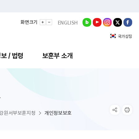
화면크기
ENGLISH
국가상징
보 / 법령
보훈부 소개
호
정성과
비스안내
간회의
충민원
공대상 공공데이터 목록
직도
정부기념식
구 국가유공자증 등
기관평가
규제개혁신문고
공모요강
훈사진관
업내용
무·차관회의
산낭비신고센터
EN API
원안내
기념식 참가신청
국가보훈등록증
지수·만족도 등
규제입증요청
강원서부보훈지청
개인정보보호
공공데이터
훈영상관
업활동
요회의결과
패행위신고
기념식 참가신청 확인
국가보훈등록증 발급안내
규제개혁추진현황
공지사항
라사랑신문(PDF)
료실
영리법인 부정비리 신고
이달의 보훈행사
모바일 국가보훈등록증 발급방법
하는 나라사랑신문
관기관누리집
탁금지법 위반행위 신고
보훈행사·캠페인 자료실
국가보훈등록증 진위확인
보훈대상자