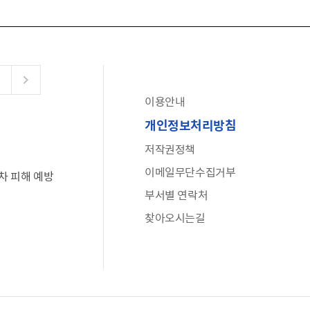
이용안내
공유누리
개인정보처리방침
수어로 보는 대한민국정부
저작권정책
6·25 비정규군 공로자 보상신청 안내
이메일무단수집거부
차 피해 예방
문화포털(통합 문화 정보 사이트)
부서별 연락처
전사자 유가족 찾기
찾아오시는길
국가정신건강정보누리집
나라지킴이 3대 가족! 병역명문가를 찾습니다