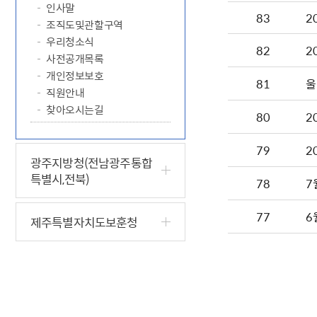
인사말
83
2
조직도및관할구역
우리청소식
82
2
사전공개목록
개인정보보호
81
울
직원안내
찾아오시는길
80
2
79
2
광주지방청(전남광주통합
특별시,전북)
78
7
77
6
제주특별자치도보훈청