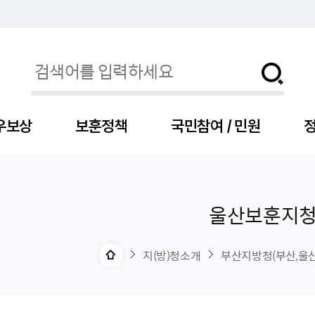
우보상
보훈정책
국민참여 / 민원
정
울산보훈지
자
서
신청
청구
보도자료
보훈급여금
세출예산
사전정보공표목록
장차관소개
국
서
주
고
제
조
식
자
서식
처분사례
언론보도설명·정정
교육지원
기금
업무추진비
장관과의 대화
보
사
국
예
OP
직
지(방)청소개
부산지방청(부산,울산
자
센터
및 보훈캐릭터
대부지원
계약관련
주요일정
보
사
주
부
위탁알림
대상자
건
의료지원 및 위탁병원
공공기관
연설문
나
자
비
자
, 화상(수어)상담
생업지원
역대장차관
말
유
청