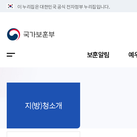
이 누리집은 대한민국 공식 전자정부 누리집입니다.
보훈알림
예
공지사항
독립유공
정책보고
보훈민원
정보공개
업무계획
지(방)청소개
지방청소
국가유공
보훈보상
민원사무
불복신청
비전
채용공고
지원대상
보훈복지
보훈상담
상징(MI)
개인정보 
보훈보상
제대군인
질의 응답
정책 슬로
참전유공
현충시설
110 채팅
연혁