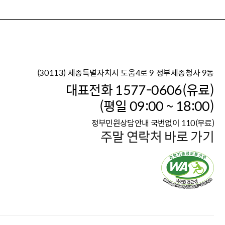
(30113) 세종특별자치시 도움4로 9 정부세종청사 9동
이재명 정부의 한반도 평
대표전화 1577-0606(유료)
보건복지부 대표 복지포털
(평일 09:00 ~ 18:00)
2026년 적용 최저임금
정부민원상담안내 국번없이 110(무료)
국가 · 공무원, 공직유관단
주말 연락처 바로 가기
고향사랑 기부제
고위공직자 범죄신고
청년DB, 프로필 등록하고 