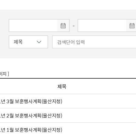
주유공자
재산
록
기타지원
역대처차장
이
유(의)증
회운영공개
화번호
보훈지원 안내자료
국
 안내
입법예고
행
유공자
 헌장 전문
회
보
목록
행정예고
행
 자료실
신
-
정
훈령·예규
국
립운동가
국
국
고문변호사
헌
쟁영웅
단체 법인내규
지자체 보훈관련 자체법규
이지 ]
제목
1년 3월 보훈행사계획(울산지청)
1년 2월 보훈행사계획(울산지청)
1년 1월 보훈행사계획(울산지청)