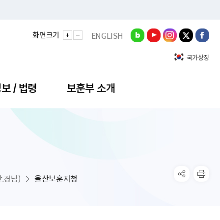
화면크기
ENGLISH
국가상징
보 / 법령
보훈부 소개
청
정성과
비스안내
간회의
충민원
공대상 공공데이터 목록
직도
정부기념식
구 국가유공자증 등
기관평가
규제개혁신문고
공모요강
훈사진관
업내용
무·차관회의
산낭비신고센터
EN API
원안내
기념식 참가신청
국가보훈등록증
지수·만족도 등
규제입증요청
,경남)
울산보훈지청
공공데이터
훈영상관
업활동
요회의결과
패행위신고
기념식 참가신청 확인
국가보훈등록증 발급안내
규제개혁추진현황
공지사항
라사랑신문(PDF)
료실
영리법인 부정비리 신고
이달의 보훈행사
모바일 국가보훈등록증 발급방법
하는 나라사랑신문
관기관누리집
탁금지법 위반행위 신고
보훈행사·캠페인 자료실
국가보훈등록증 진위확인
보훈대상자