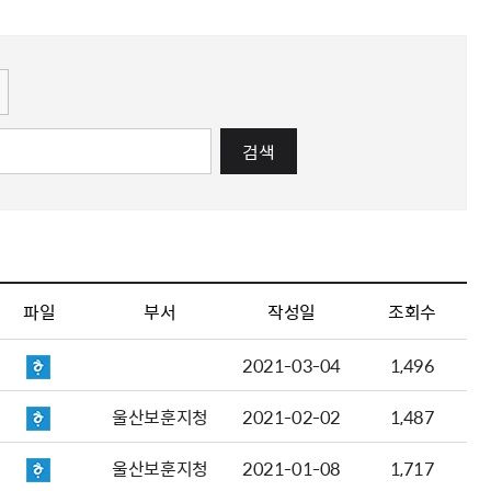
해충돌방지법 위반행위 신고
보훈연감
적극행정과 소극행정의 정의
가유공자 부정 등록 신고
정심판
쟁송현황
적극행정 추진방안
훈급여금 부정수령 신고
정소송
체검사 제도안내
정보 공유
비영리법인
적극행정 국민추천
부포상공개검증
가배상
가보훈 장해진단서 제도
교육 자료
신체검사 및 고엽제 검진
소극행정신고
민참여예산
법재판
의견 제안
단체관련
적극행정자료실
검색
독립운동
감사
반부패·청렴
협동조합 경영공시
기타
파일
부서
작성일
조회수
2021-03-04
1,496
울산보훈지청
2021-02-02
1,487
울산보훈지청
2021-01-08
1,717