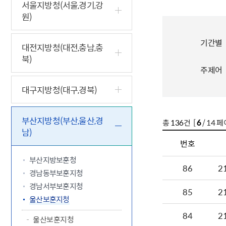
5.18 민
친일귀속
국민제안
기관주소
서울지방청(서울,경기,강
원)
고엽제 후
정부위원
정책토론
당직실 전
정책실명제
특수임무
행정서비스
전자공청
주요정책
독립운동가
기간별
제대군인
학술·연구
설문조사
대전지방청(대전,충남,충
이달의 독
북)
이달의 전
주제어
대구지방청(대구,경북)
부산지방청(부산,울산,경
총
136
건 [
6
/ 14 페
남)
번호
부산지방보훈청
86
2
경남동부보훈지청
경남서부보훈지청
85
2
울산보훈지청
84
2
울산보훈지청