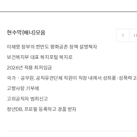
현수막(배너)모음
이재명 정부의 한반도 평화공존 정책 설명책자
보건복지부 대표 복지포털 복지로
2026년 적용 최저임금
국가 · 공무원, 공직유관단체 직원이 직장 내에서 성희롱·성폭력 2
고향사랑 기부제
고위공직자 범죄신고
청년DB, 프로필 등록하고 경품 받자