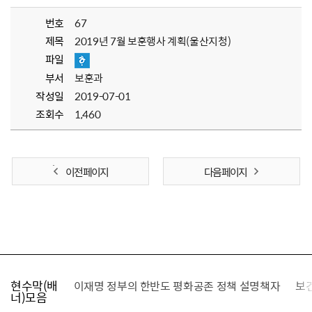
번호
67
제목
2019년 7월 보훈행사 계획(울산지청)
파일
부서
보훈과
작성일
2019-07-01
조회수
1,460
이전 페이지
다음 페이지
현수막(배
가를 찾습니다
이재명 정부의 한반도 평화공존 정책 설명책자
보
너)모음