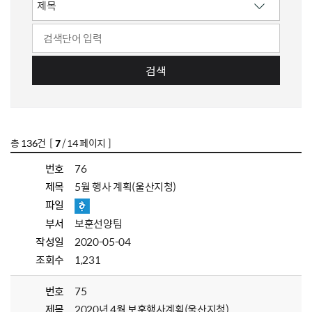
검색
총
136
건 [
7
/ 14 페이지 ]
번호
76
제목
5월 행사 계획(울산지청)
파일
부서
보훈선양팀
작성일
2020-05-04
조회수
1,231
번호
75
제목
2020년 4월 보훈행사계획(울산지청)