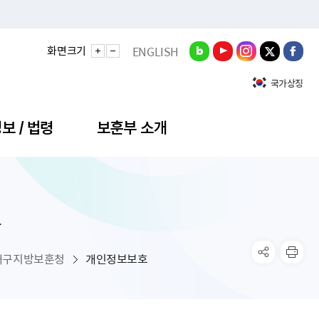
화면크기
ENGLISH
국가상징
보 / 법령
보훈부 소개
호
정성과
비스안내
간회의
충민원
공대상 공공데이터 목록
직도
정부기념식
구 국가유공자증 등
기관평가
규제개혁신문고
공모요강
훈사진관
업내용
무·차관회의
산낭비신고센터
EN API
원안내
기념식 참가신청
국가보훈등록증
지수·만족도 등
규제입증요청
대구지방보훈청
개인정보보호
공공데이터
훈영상관
업활동
요회의결과
패행위신고
기념식 참가신청 확인
국가보훈등록증 발급안내
규제개혁추진현황
공지사항
라사랑신문(PDF)
료실
영리법인 부정비리 신고
이달의 보훈행사
모바일 국가보훈등록증 발급방법
하는 나라사랑신문
관기관누리집
탁금지법 위반행위 신고
보훈행사·캠페인 자료실
국가보훈등록증 진위확인
보훈대상자