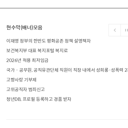
현수막(배너)모음
이재명 정부의 한반도 평화공존 정책 설명책자
보건복지부 대표 복지포털 복지로
2026년 적용 최저임금
국가 · 공무원, 공직유관단체 직원이 직장 내에서 성희롱·성폭력 2
고향사랑 기부제
고위공직자 범죄신고
청년DB, 프로필 등록하고 경품 받자