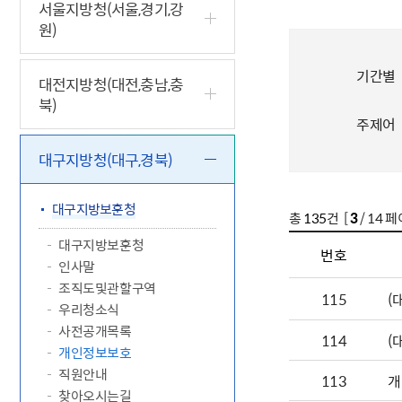
5.18 민
친일귀속
국민제안
기관주소
서울지방청(서울,경기,강
원)
고엽제 후
정부위원
정책토론
당직실 전
정책실명제
특수임무
행정서비스
전자공청
주요정책
독립운동가
기간별
제대군인
학술·연구
설문조사
대전지방청(대전,충남,충
이달의 독
북)
이달의 전
주제어
대구지방청(대구,경북)
대구지방보훈청
총
135
건 [
3
/ 14 페
대구지방보훈청
번호
인사말
조직도및관할구역
115
(
우리청소식
사전공개목록
114
(
개인정보보호
직원안내
113
개
찾아오시는길