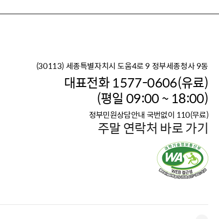
(30113) 세종특별자치시 도움4로 9 정부세종청사 9동
이재명 정부의 한반도 평
대표전화 1577-0606(유료)
보건복지부 대표 복지포털
(평일 09:00 ~ 18:00)
2026년 적용 최저임금
정부민원상담안내 국번없이 110(무료)
국가 · 공무원, 공직유관단
주말 연락처 바로 가기
고향사랑 기부제
고위공직자 범죄신고
청년DB, 프로필 등록하고 