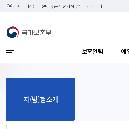
이 누리집은 대한민국 공식 전자정부 누리집입니다.
보훈알림
예
공지사항
독립유공
정책보고
보훈민원
정보공개
업무계획
지(방)청소개
지방청소
국가유공
보훈보상
민원사무
불복신청
비전
채용공고
지원대상
보훈복지
보훈상담
상징(MI)
개인정보 
보훈보상
제대군인
질의 응답
정책 슬로
참전유공
현충시설
110 채팅
연혁