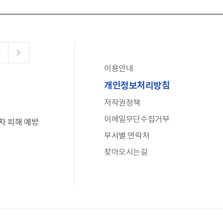
이용안내
공유누리
개인정보처리방침
수어로 보는 대한민국정부
저작권정책
6·25 비정규군 공로자 보상신청 안내
이메일무단수집거부
차 피해 예방
문화포털(통합 문화 정보 사이트)
부서별 연락처
전사자 유가족 찾기
찾아오시는길
국가정신건강정보누리집
나라지킴이 3대 가족! 병역명문가를 찾습니다