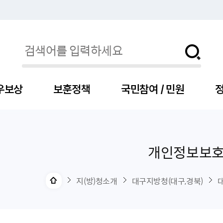
우보상
보훈정책
국민참여 / 민원
정
개인정보보
자
서
신청
청구
보도자료
보훈급여금
세출예산
사전정보공표목록
장차관소개
국
서
주
고
제
조
식
자
서식
처분사례
언론보도설명·정정
교육지원
기금
업무추진비
장관과의 대화
보
사
국
예
OP
직
지(방)청소개
대구지방청(대구,경북)
자
센터
및 보훈캐릭터
대부지원
계약관련
주요일정
보
사
주
부
위탁알림
대상자
건
의료지원 및 위탁병원
공공기관
연설문
나
자
비
자
, 화상(수어)상담
생업지원
역대장차관
말
유
청