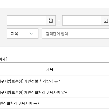
주유공자
재산
록
기타지원
역대처차장
이
유(의)증
회운영공개
화번호
보훈지원 안내자료
국
 안내
입법예고
행
유공자
 헌장 전문
회
보
목록
행정예고
행
 자료실
신
-
정
훈령·예규
국
립운동가
국
국
고문변호사
헌
쟁영웅
단체 법인내규
지자체 보훈관련 자체법규
이지 ]
제목
대구지방보훈청) 개인정보 처리방침 공개
대구지방보훈청) 개인정보처리 위탁사항 알림
인정보처리 위탁사항 공지