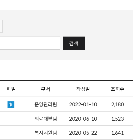
해충돌방지법 위반행위 신고
보훈연감
적극행정과 소극행정의 정의
가유공자 부정 등록 신고
정심판
쟁송현황
적극행정 추진방안
훈급여금 부정수령 신고
정소송
체검사 제도안내
정보 공유
비영리법인
적극행정 국민추천
부포상공개검증
가배상
가보훈 장해진단서 제도
교육 자료
신체검사 및 고엽제 검진
소극행정신고
민참여예산
법재판
의견 제안
단체관련
적극행정자료실
검색
독립운동
감사
반부패·청렴
협동조합 경영공시
기타
파일
부서
작성일
조회수
운영관리팀
2022-01-10
2,180
의료대부팀
2020-06-10
1,523
복지지원팀
2020-05-22
1,641