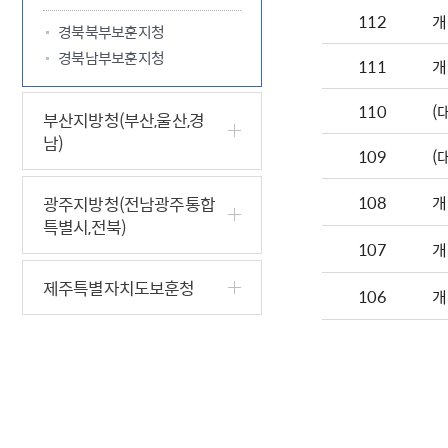
112
개
경북북부보훈지청
경북남부보훈지청
111
개
110
(
부산지방청(부산,울산,경
남)
109
(
108
개
광주지방청(전남광주통합
특별시,전북)
107
개
제주특별자치도보훈청
106
개