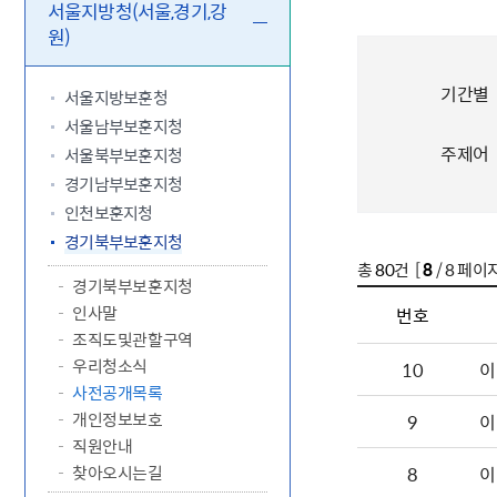
5.18 민
친일귀속
국민제안
기관주소
서울지방청(서울,경기,강
원)
고엽제 후
정부위원
정책토론
당직실 전
정책실명제
특수임무
행정서비스
전자공청
주요정책
독립운동가
기간별
제대군인
학술·연구
설문조사
서울지방보훈청
이달의 독
서울남부보훈지청
이달의 전
주제어
서울북부보훈지청
경기남부보훈지청
인천보훈지청
경기북부보훈지청
총
80
건 [
8
/ 8 페이지
경기북부보훈지청
인사말
번호
조직도및관할구역
우리청소식
10
이
사전공개목록
개인정보보호
9
이
직원안내
찾아오시는길
8
이