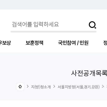
우보상
보훈정책
국민참여 / 민원
정
사전공개목
자
서
신청
청구
보도자료
보훈급여금
세출예산
사전정보공표목록
장차관소개
국
서
주
고
제
조
식
자
서식
처분사례
언론보도설명·정정
교육지원
기금
업무추진비
장관과의 대화
보
사
국
예
OP
직
지(방)청소개
서울지방청(서울,경기,강원)
자
센터
및 보훈캐릭터
대부지원
계약관련
주요일정
보
사
주
부
위탁알림
대상자
건
의료지원 및 위탁병원
공공기관
연설문
나
자
비
자
, 화상(수어)상담
생업지원
역대장차관
말
유
청