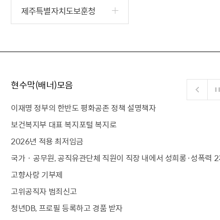
제주특별자치도보훈청
현수막(배너)모음
이재명 정부의 한반도 평화공존 정책 설명책자
보건복지부 대표 복지포털 복지로
2026년 적용 최저임금
국가 · 공무원, 공직유관단체 직원이 직장 내에서 성희롱·성폭력 2
고향사랑 기부제
고위공직자 범죄신고
청년DB, 프로필 등록하고 경품 받자