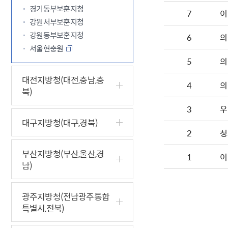
경기동부보훈지청
7
이
강원서부보훈지청
강원동부보훈지청
6
의
서울현충원
5
의
대전지방청(대전,충남,충
4
의
북)
3
우
대구지방청(대구,경북)
2
청
부산지방청(부산,울산,경
1
이
남)
광주지방청(전남광주통합
특별시,전북)