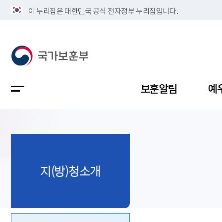
이 누리집은 대한민국 공식 전자정부 누리집입니다.
보훈알림
예
공지사항
독립유공
정책보고
보훈민원
정보공개
업무계획
지(방)청소개
지방청소
국가유공
보훈보상
민원사무
불복신청
비전
채용공고
지원대상
보훈복지
보훈상담
상징(MI)
개인정보 
보훈보상
제대군인
질의 응답
정책 슬로
참전유공
현충시설
110 채팅
연혁