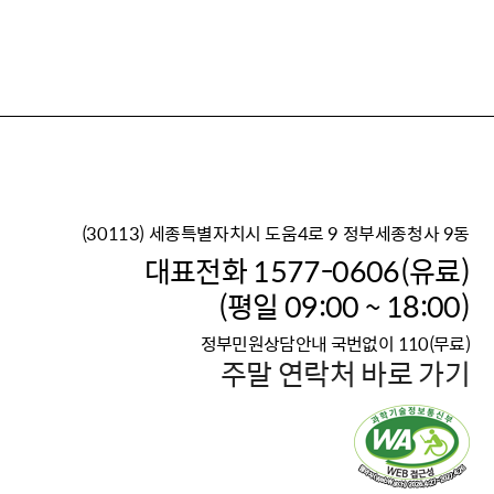
(30113) 세종특별자치시 도움4로 9 정부세종청사 9동
이재명 정부의 한반도 평
대표전화 1577-0606(유료)
보건복지부 대표 복지포털
(평일 09:00 ~ 18:00)
2026년 적용 최저임금
정부민원상담안내 국번없이 110(무료)
국가 · 공무원, 공직유관단
주말 연락처 바로 가기
고향사랑 기부제
고위공직자 범죄신고
청년DB, 프로필 등록하고 