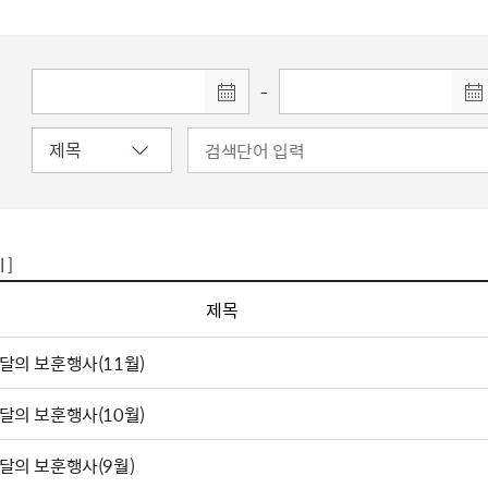
주유공자
재산
록
기타지원
역대처차장
이
유(의)증
회운영공개
화번호
보훈지원 안내자료
국
 안내
입법예고
행
유공자
 헌장 전문
회
보
목록
행정예고
행
 자료실
신
-
정
훈령·예규
국
립운동가
국
국
고문변호사
헌
쟁영웅
단체 법인내규
지자체 보훈관련 자체법규
 ]
제목
달의 보훈행사(11월)
달의 보훈행사(10월)
달의 보훈행사(9월)