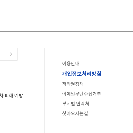
이용안내
공유누리
개인정보처리방침
수어로 보는 대한민국정부
저작권정책
6·25 비정규군 공로자 보상신청 안내
이메일무단수집거부
차 피해 예방
문화포털(통합 문화 정보 사이트)
부서별 연락처
전사자 유가족 찾기
찾아오시는길
국가정신건강정보누리집
나라지킴이 3대 가족! 병역명문가를 찾습니다