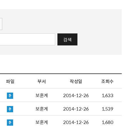
해충돌방지법 위반행위 신고
보훈연감
적극행정과 소극행정의 정의
가유공자 부정 등록 신고
정심판
쟁송현황
적극행정 추진방안
훈급여금 부정수령 신고
정소송
체검사 제도안내
정보 공유
비영리법인
적극행정 국민추천
부포상공개검증
가배상
가보훈 장해진단서 제도
교육 자료
신체검사 및 고엽제 검진
소극행정신고
민참여예산
법재판
의견 제안
단체관련
적극행정자료실
검색
독립운동
감사
반부패·청렴
협동조합 경영공시
기타
파일
부서
작성일
조회수
보훈계
2014-12-26
1,633
보훈계
2014-12-26
1,539
보훈계
2014-12-26
1,680