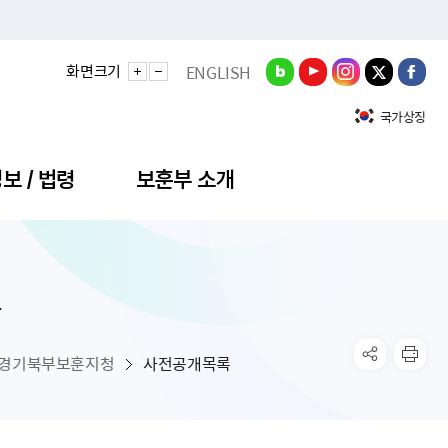
화면크기
ENGLISH
국가상징
보 / 법령
보훈부 소개
록
정성과
비스안내
간회의
충민원
공대상 공공데이터 목록
직도
정부기념식
구 국가유공자증 등
기관평가
규제개혁신문고
공모요강
훈사진관
업내용
무·차관회의
산낭비신고센터
EN API
원안내
기념식 참가신청
국가보훈등록증
지수·만족도 등
규제입증요청
경기북부보훈지청
사전공개목록
공공데이터
훈영상관
업활동
요회의결과
패행위신고
기념식 참가신청 확인
국가보훈등록증 발급안내
규제개혁추진현황
공지사항
라사랑신문(PDF)
료실
영리법인 부정비리 신고
이달의 보훈행사
모바일 국가보훈등록증 발급방법
하는 나라사랑신문
관기관누리집
탁금지법 위반행위 신고
보훈행사·캠페인 자료실
국가보훈등록증 진위확인
보훈대상자