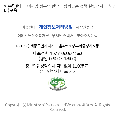
현수막(배
가를 찾습니다
이재명 정부의 한반도 평화공존 정책 설명책자
보
너)모음
개인정보처리방침
이용안내
저작권정책
이메일무단수집거부
부서별 연락처
찾아오시는길
(30113) 세종특별자치시 도움4로 9 정부세종청사 9동
대표전화 1577-0606(유료)
(평일 09:00 ~ 18:00)
정부민원상담안내 국번없이 110(무료)
주말 연락처 바로 가기
Copyright ⓒ Ministry of Patriots and Veterans Affairs.
All Rights
Reserved.