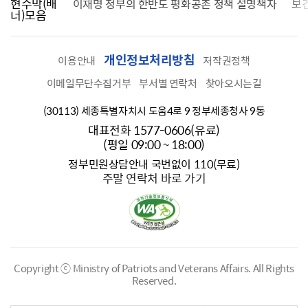
현수막(배
가를 찾습니다
이재명 정부의 한반도 평화공존 정책 설명책자
보
너)모음
개인정보처리방침
이용안내
저작권정책
이메일무단수집거부
부서별 연락처
찾아오시는길
(30113) 세종특별자치시 도움4로 9 정부세종청사 9동
대표전화 1577-0606(유료)
(평일 09:00 ~ 18:00)
정부민원상담안내 국번없이 110(무료)
주말 연락처 바로 가기
Copyright ⓒ Ministry of Patriots and Veterans Affairs.
All Rights
Reserved.