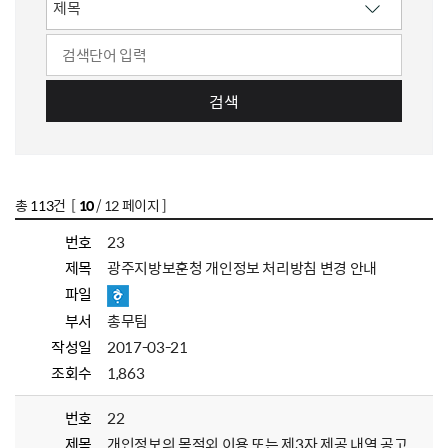
검색
총
113
건 [
10
/ 12 페이지 ]
번호
23
제목
광주지방보훈청 개인정보 처리방침 변경 안내
파일
부서
총무팀
작성일
2017-03-21
조회수
1,863
번호
22
제목
개인정보의 목적외 이용 또는 제3자 제공 내역 공고