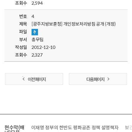
조회수
2,594
번호
4
제목
[광주지방보훈청] 개인정보처리방침 공개 (개정)
파일
부서
총무팀
작성일
2012-12-10
조회수
2,327
이전 페이지
다음 페이지
현수막(배
가를 찾습니다
이재명 정부의 한반도 평화공존 정책 설명책자
보