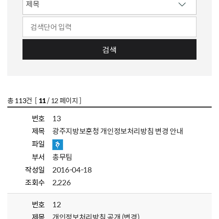
검색
총
113
건 [
11
/ 12 페이지 ]
번호
13
제목
광주지방보훈청 개인정보처리방침 변경 안내
파일
부서
총무팀
작성일
2016-04-18
조회수
2,226
번호
12
제목
개인정보처리방침 공개 (변경)