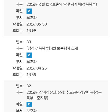
제목
2016년 6월 호국보훈의 달 행사계획(경북북부)
파일
부서
보훈과
작성일
2016-05-30
조회수
1,999
번호
33
제목
[섬김 경북북부] 4월 보훈행사 소개
파일
부서
보훈과
작성일
2016-04-25
조회수
1,965
번호
32
제목
2016년 장례식장, 화장장, 추모공원 감면내용(경북
북부보훈지청)
파일
부서
보훈과