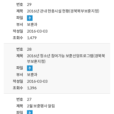
번호
29
제목
2016년 관내 현충시설 현황(경북북부보훈지청)
파일
부서
보훈과
작성일
2016-03-03
조회수
1,479
번호
28
제목
2016년 청소년 참여가능 보훈선양프로그램(경북북
부보훈지청)
파일
부서
보훈과
작성일
2016-03-03
조회수
1,396
번호
27
제목
2월 보훈행사 알림
파일