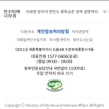
현수막(배
가를 찾습니다
이재명 정부의 한반도 평화공존 정책 설명책자
보
너)모음
개인정보처리방침
이용안내
저작권정책
이메일무단수집거부
부서별 연락처
찾아오시는길
(30113) 세종특별자치시 도움4로 9 정부세종청사 9동
대표전화 1577-0606(유료)
(평일 09:00 ~ 18:00)
정부민원상담안내 국번없이 110(무료)
주말 연락처 바로 가기
Copyright ⓒ Ministry of Patriots and Veterans Affairs.
All Rights