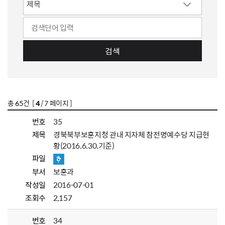
검색
총
65
건 [
4
/ 7 페이지 ]
번호
35
제목
경북북부보훈지청 관내 지자체 참전명예수당 지급현
황(2016.6.30.기준)
파일
부서
보훈과
작성일
2016-07-01
조회수
2,157
번호
34