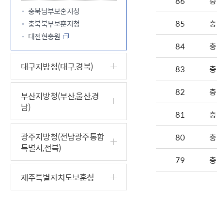
86
충
충북남부보훈지청
85
충
충북북부보훈지청
대전현충원
84
충
대구지방청(대구,경북)
83
충
82
충
부산지방청(부산,울산,경
남)
81
충
광주지방청(전남광주통합
80
충
특별시,전북)
79
충
제주특별자치도보훈청