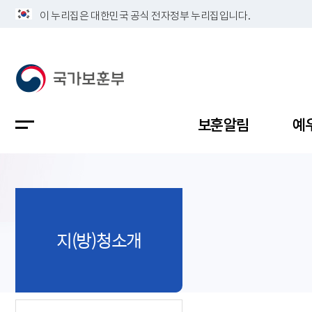
이 누리집은 대한민국 공식 전자정부 누리집입니다.
보훈알림
예
공지사항
독립유공
정책보고
보훈민원
정보공개
업무계획
지(방)청소개
지방청소
국가유공
보훈보상
민원사무
불복신청
비전
채용공고
지원대상
보훈복지
보훈상담
상징(MI)
개인정보 
보훈보상
제대군인
질의 응답
정책 슬로
참전유공
현충시설
110 채팅
연혁