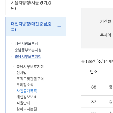
5.18 민
친일귀속
국민제안
기관주소
서울지방청(서울,경기,강
원)
고엽제 후
정부위원
정책토론
당직실 전
정책실명제
특수임무
행정서비스
전자공청
주요정책
독립운동가
기간별
제대군인
학술·연구
설문조사
대전지방청(대전,충남,충
이달의 독
북)
이달의 전
주제어
대전지방보훈청
충남동부보훈지청
충남서부보훈지청
총
138
건 [
6
/ 14 페
충남서부보훈지청
번호
인사말
조직도및관할구역
우리청소식
88
충
사전공개목록
개인정보보호
87
충
직원안내
찾아오시는길