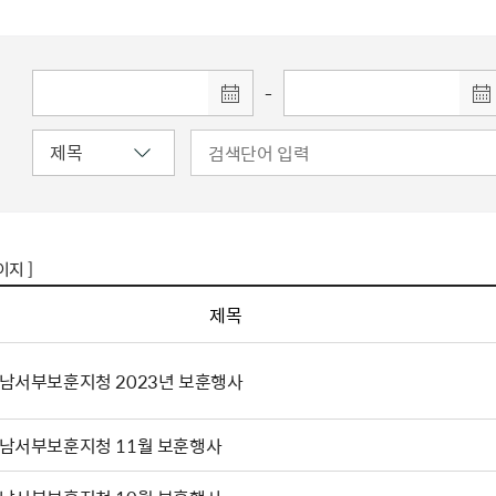
주유공자
재산
록
기타지원
역대처차장
이
유(의)증
회운영공개
화번호
보훈지원 안내자료
국
 안내
입법예고
행
유공자
 헌장 전문
회
보
목록
행정예고
행
 자료실
신
-
정
훈령·예규
국
립운동가
국
국
고문변호사
헌
쟁영웅
단체 법인내규
지자체 보훈관련 자체법규
이지 ]
제목
남서부보훈지청 2023년 보훈행사
남서부보훈지청 11월 보훈행사