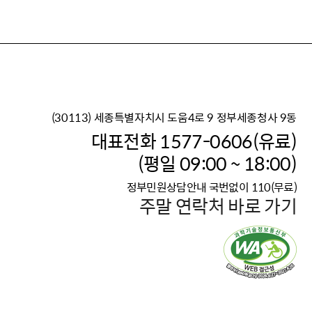
(30113) 세종특별자치시 도움4로 9 정부세종청사 9동
이재명 정부의 한반도 평
대표전화 1577-0606(유료)
보건복지부 대표 복지포털
(평일 09:00 ~ 18:00)
2026년 적용 최저임금
정부민원상담안내 국번없이 110(무료)
국가 · 공무원, 공직유관단
주말 연락처 바로 가기
고향사랑 기부제
고위공직자 범죄신고
청년DB, 프로필 등록하고 