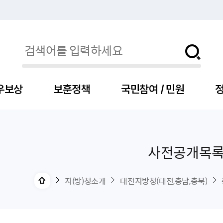
우보상
보훈정책
국민참여 / 민원
정
사전공개목
자
서
신청
청구
보도자료
보훈급여금
세출예산
사전정보공표목록
장차관소개
국
서
주
고
제
조
식
자
서식
처분사례
언론보도설명·정정
교육지원
기금
업무추진비
장관과의 대화
보
사
국
예
OP
직
지(방)청소개
대전지방청(대전,충남,충북)
자
센터
및 보훈캐릭터
대부지원
계약관련
주요일정
보
사
주
부
위탁알림
대상자
건
의료지원 및 위탁병원
공공기관
연설문
나
자
비
자
, 화상(수어)상담
생업지원
역대장차관
말
유
청