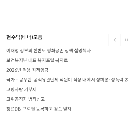
현수막(배너)모음
이재명 정부의 한반도 평화공존 정책 설명책자
보건복지부 대표 복지포털 복지로
2026년 적용 최저임금
국가 · 공무원, 공직유관단체 직원이 직장 내에서 성희롱·성폭력 2
고향사랑 기부제
고위공직자 범죄신고
청년DB, 프로필 등록하고 경품 받자