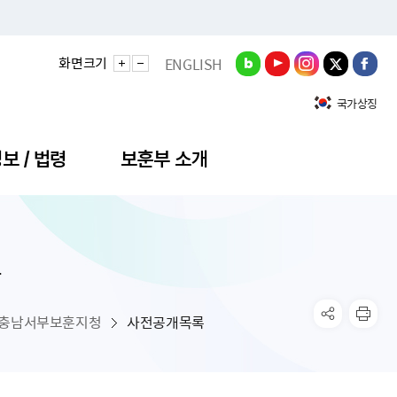
화면크기
ENGLISH
국가상징
보 / 법령
보훈부 소개
록
정성과
비스안내
간회의
충민원
공대상 공공데이터 목록
직도
정부기념식
구 국가유공자증 등
기관평가
규제개혁신문고
공모요강
훈사진관
업내용
무·차관회의
산낭비신고센터
EN API
원안내
기념식 참가신청
국가보훈등록증
지수·만족도 등
규제입증요청
충남서부보훈지청
사전공개목록
공공데이터
훈영상관
업활동
요회의결과
패행위신고
기념식 참가신청 확인
국가보훈등록증 발급안내
규제개혁추진현황
공지사항
라사랑신문(PDF)
료실
영리법인 부정비리 신고
이달의 보훈행사
모바일 국가보훈등록증 발급방법
하는 나라사랑신문
관기관누리집
탁금지법 위반행위 신고
보훈행사·캠페인 자료실
국가보훈등록증 진위확인
보훈대상자