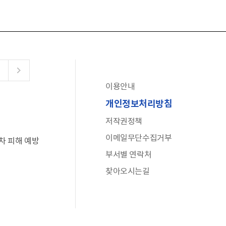
이용안내
공유누리
개인정보처리방침
수어로 보는 대한민국정부
저작권정책
6·25 비정규군 공로자 보상신청 안내
이메일무단수집거부
차 피해 예방
문화포털(통합 문화 정보 사이트)
부서별 연락처
전사자 유가족 찾기
찾아오시는길
국가정신건강정보누리집
나라지킴이 3대 가족! 병역명문가를 찾습니다