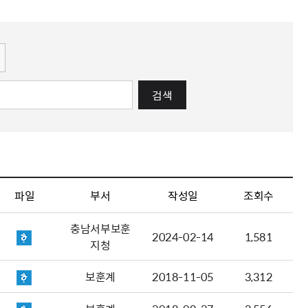
해충돌방지법 위반행위 신고
보훈연감
적극행정과 소극행정의 정의
가유공자 부정 등록 신고
정심판
쟁송현황
적극행정 추진방안
훈급여금 부정수령 신고
정소송
체검사 제도안내
정보 공유
비영리법인
적극행정 국민추천
부포상공개검증
가배상
가보훈 장해진단서 제도
교육 자료
신체검사 및 고엽제 검진
소극행정신고
민참여예산
법재판
의견 제안
단체관련
적극행정자료실
검색
독립운동
감사
반부패·청렴
협동조합 경영공시
기타
파일
부서
작성일
조회수
충남서부보훈
2024-02-14
1,581
지청
보훈계
2018-11-05
3,312