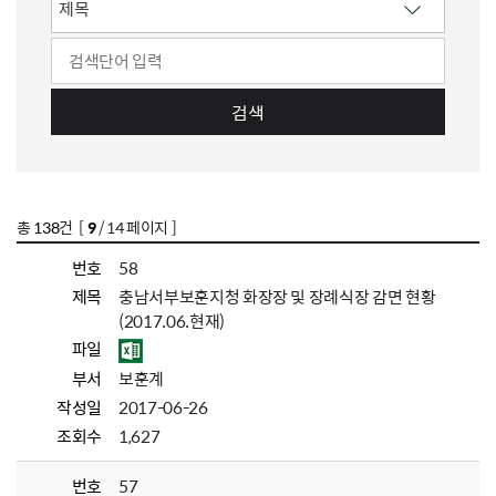
검색
총
138
건 [
9
/ 14 페이지 ]
번호
58
제목
충남서부보훈지청 화장장 및 장례식장 감면 현황
(2017.06.현재)
파일
부서
보훈계
작성일
2017-06-26
조회수
1,627
번호
57