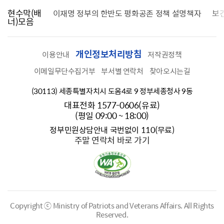
현수막(배
가를 찾습니다
이재명 정부의 한반도 평화공존 정책 설명책자
보
너)모음
개인정보처리방침
이용안내
저작권정책
이메일무단수집거부
부서별 연락처
찾아오시는길
(30113) 세종특별자치시 도움4로 9 정부세종청사 9동
대표전화 1577-0606(유료)
(평일 09:00 ~ 18:00)
정부민원상담안내 국번없이 110(무료)
주말 연락처 바로 가기
Copyright ⓒ Ministry of Patriots and Veterans Affairs.
All Rights
Reserved.