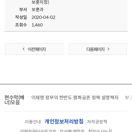
보훈지청)
부서
보훈과
작성일
2020-04-02
조회수
1,460
이전 페이지
다음 페이지
현수막(배
가를 찾습니다
이재명 정부의 한반도 평화공존 정책 설명책자
보
너)모음
개인정보처리방침
이용안내
저작권정책
이메일무단수집거부
부서별 연락처
찾아오시는길