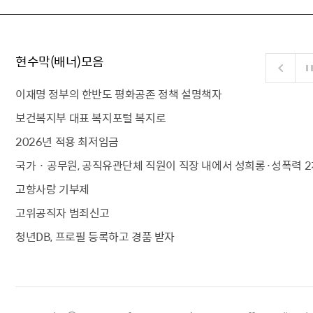
현수막(배너)모음
이재명 정부의 한반도 평화공존 정책 설명책자
보건복지부 대표 복지포털 복지로
2026년 적용 최저임금
국가 · 공무원, 공직유관단체 직원이 직장 내에서 성희롱·성폭력 2
고향사랑 기부제
고위공직자 범죄신고
청년DB, 프로필 등록하고 경품 받자