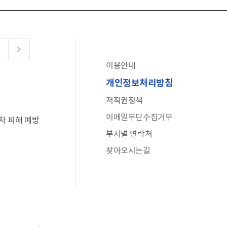
이용안내
공유누리
개인정보처리방침
수어로 보는 대한민국정부
저작권정책
6·25 비정규군 공로자 보상신청 안내
이메일무단수집거부
차 피해 예방
문화포털(통합 문화 정보 사이트)
부서별 연락처
전사자 유가족 찾기
찾아오시는길
국가정신건강정보누리집
나라지킴이 3대 가족! 병역명문가를 찾습니다