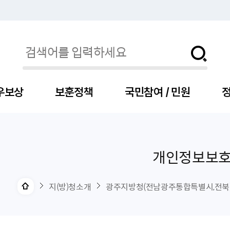
우보상
보훈정책
국민참여 / 민원
정
개인정보보
자
서
신청
청구
보도자료
보훈급여금
세출예산
사전정보공표목록
장차관소개
국
서
주
고
제
조
식
자
서식
처분사례
언론보도설명·정정
교육지원
기금
업무추진비
장관과의 대화
보
사
국
예
OP
직
지(방)청소개
광주지방청(전남광주통합특별시,전북
자
센터
및 보훈캐릭터
대부지원
계약관련
주요일정
보
사
주
부
위탁알림
대상자
건
의료지원 및 위탁병원
공공기관
연설문
나
자
비
자
, 화상(수어)상담
생업지원
역대장차관
말
유
청