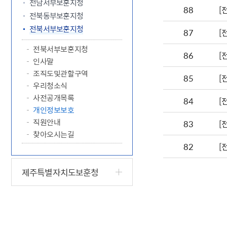
전남서부보훈지청
88
[
전북동부보훈지청
전북서부보훈지청
87
[
전북서부보훈지청
86
[
인사말
조직도및관할구역
85
[
우리청소식
사전공개목록
84
[
개인정보보호
직원안내
83
[
찾아오시는길
82
[
제주특별자치도보훈청