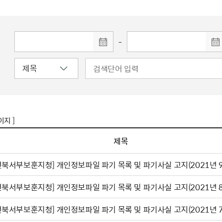
주유공자
재산
록
기타지원
역대처차장
이
유(의)증
회운영공개
화번호
보훈지원 안내자료
국
 안내
입법예고
행
유공자
 헌장 전문
회
보
목록
행정예고
행
 자료실
신
-
정
훈령·예규
국
립운동가
국
국
고문변호사
헌
쟁영웅
단체 법인내규
지자체 보훈관련 자체법규
이지 ]
제목
전북서부보훈지청] 개인정보파일 파기 목록 및 파기사실 고지(2021년 9
전북서부보훈지청] 개인정보파일 파기 목록 및 파기사실 고지(2021년 8
전북서부보훈지청] 개인정보파일 파기 목록 및 파기사실 고지(2021년 7