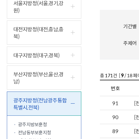
5.18 민
친일귀속
국민제안
기관주소
서울지방청(서울,경기,강
원)
고엽제 후
정부위원
정책토론
당직실 전
정책실명제
특수임무
행정서비스
전자공청
주요정책
독립운동가
기간별
제대군인
학술·연구
설문조사
대전지방청(대전,충남,충
이달의 독
북)
이달의 전
주제어
대구지방청(대구,경북)
부산지방청(부산,울산,경
총
171
건 [
9
/ 18 페
남)
번호
광주지방청(전남광주통합
91
[
특별시,전북)
90
[
광주지방보훈청
89
[
전남동부보훈지청