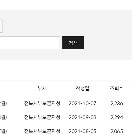
해충돌방지법 위반행위 신고
보훈연감
적극행정과 소극행정의 정의
가유공자 부정 등록 신고
정심판
쟁송현황
적극행정 추진방안
훈급여금 부정수령 신고
정소송
체검사 제도안내
정보 공유
비영리법인
적극행정 국민추천
부포상공개검증
가배상
가보훈 장해진단서 제도
교육 자료
신체검사 및 고엽제 검진
소극행정신고
민참여예산
법재판
의견 제안
단체관련
적극행정자료실
검색
독립운동
감사
반부패·청렴
협동조합 경영공시
기타
부서
작성일
조회수
월)
전북서부보훈지청
2021-10-07
2,236
월)
전북서부보훈지청
2021-09-03
2,294
월)
전북서부보훈지청
2021-08-05
2,065