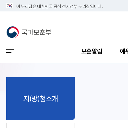
이 누리집은 대한민국 공식 전자정부 누리집입니다.
보훈알림
예
공지사항
독립유공
정책보고
보훈민원
정보공개
업무계획
지(방)청소개
지방청소
국가유공
보훈보상
민원사무
불복신청
비전
채용공고
지원대상
보훈복지
보훈상담
상징(MI)
개인정보 
보훈보상
제대군인
질의 응답
정책 슬로
참전유공
현충시설
110 채팅
연혁