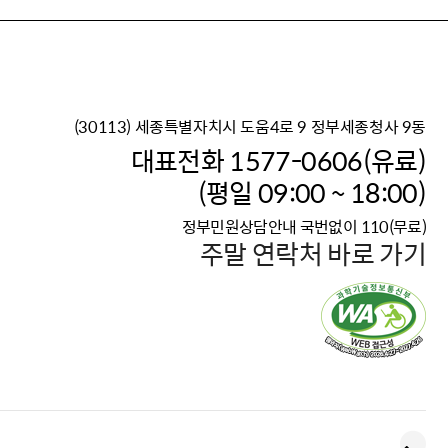
(30113) 세종특별자치시 도움4로 9 정부세종청사 9동
이재명 정부의 한반도 평
대표전화 1577-0606(유료)
보건복지부 대표 복지포털
(평일 09:00 ~ 18:00)
2026년 적용 최저임금
정부민원상담안내 국번없이 110(무료)
국가 · 공무원, 공직유관단
주말 연락처 바로 가기
고향사랑 기부제
고위공직자 범죄신고
청년DB, 프로필 등록하고 