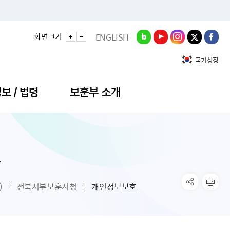
화면크기
ENGLISH
국가상징
보 / 법령
보훈부 소개
호
정성과
비스안내
간회의
충민원
공대상 공공데이터 목록
직도
정부기념식
구 국가유공자증 등
기관평가
규제개혁신문고
공모요강
훈사진관
업내용
무·차관회의
산낭비신고센터
EN API
원안내
기념식 참가신청
국가보훈등록증
지수·만족도 등
규제입증요청
)
전북서부보훈지청
개인정보보호
공공데이터
훈영상관
업활동
요회의결과
패행위신고
기념식 참가신청 확인
국가보훈등록증 발급안내
규제개혁추진현황
공지사항
라사랑신문(PDF)
료실
영리법인 부정비리 신고
이달의 보훈행사
모바일 국가보훈등록증 발급방법
하는 나라사랑신문
관기관누리집
탁금지법 위반행위 신고
보훈행사·캠페인 자료실
국가보훈등록증 진위확인
보훈대상자