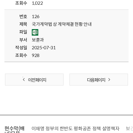
조회수
1,022
번호
126
제목
국가계약법 상 계약체결 현황 안내
파일
부서
보훈과
작성일
2025-07-31
조회수
928
이전 페이지
다음 페이지
현수막(배
가를 찾습니다
이재명 정부의 한반도 평화공존 정책 설명책자
보