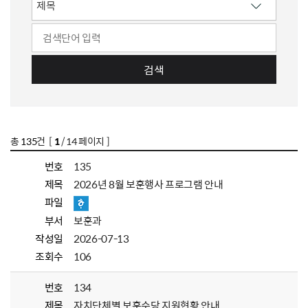
검색
총
135
건 [
1
/ 14 페이지 ]
번호
135
제목
2026년 8월 보훈행사 프로그램 안내
파일
부서
보훈과
작성일
2026-07-13
조회수
106
번호
134
제목
자치단체별 보훈수당 지원현황 안내