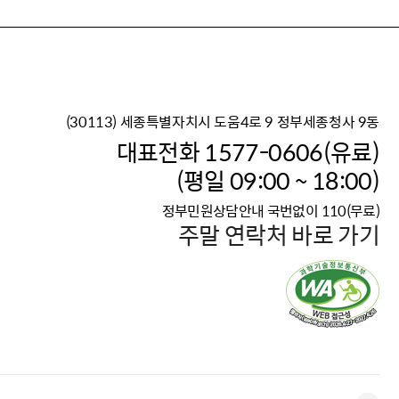
(30113) 세종특별자치시 도움4로 9 정부세종청사 9동
이재명 정부의 한반도 평
대표전화 1577-0606(유료)
보건복지부 대표 복지포털
(평일 09:00 ~ 18:00)
2026년 적용 최저임금
정부민원상담안내 국번없이 110(무료)
국가 · 공무원, 공직유관단
주말 연락처 바로 가기
고향사랑 기부제
고위공직자 범죄신고
청년DB, 프로필 등록하고 