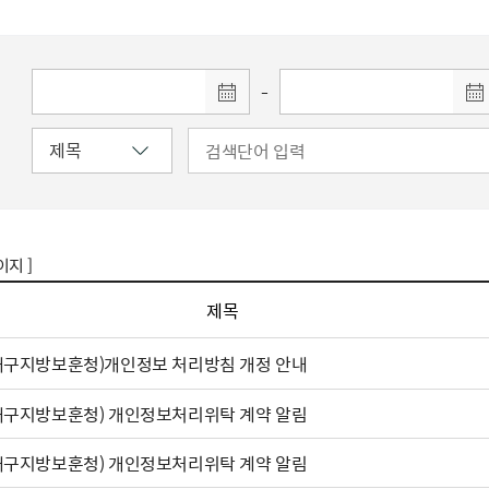
주유공자
재산
록
기타지원
역대처차장
이
유(의)증
회운영공개
화번호
보훈지원 안내자료
국
 안내
입법예고
행
유공자
 헌장 전문
회
보
목록
행정예고
행
 자료실
신
-
정
훈령·예규
국
립운동가
국
국
고문변호사
헌
쟁영웅
단체 법인내규
지자체 보훈관련 자체법규
이지 ]
제목
대구지방보훈청)개인정보 처리방침 개정 안내
대구지방보훈청) 개인정보처리위탁 계약 알림
대구지방보훈청) 개인정보처리위탁 계약 알림