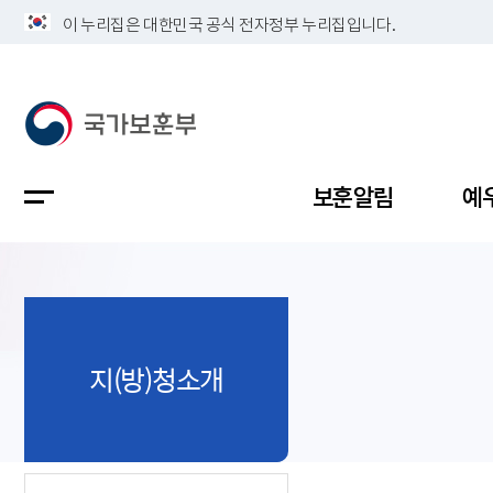
이 누리집은 대한민국 공식 전자정부 누리집입니다.
보훈알림
예
공지사항
독립유공
정책보고
보훈민원
정보공개
업무계획
지(방)청소개
지방청소
국가유공
보훈보상
민원사무
불복신청
비전
채용공고
지원대상
보훈복지
보훈상담
상징(MI)
개인정보 
보훈보상
제대군인
질의 응답
정책 슬로
참전유공
현충시설
110 채팅
연혁