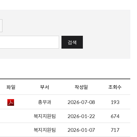
해충돌방지법 위반행위 신고
보훈연감
적극행정과 소극행정의 정의
가유공자 부정 등록 신고
정심판
쟁송현황
적극행정 추진방안
훈급여금 부정수령 신고
정소송
체검사 제도안내
정보 공유
비영리법인
적극행정 국민추천
부포상공개검증
가배상
가보훈 장해진단서 제도
교육 자료
신체검사 및 고엽제 검진
소극행정신고
민참여예산
법재판
의견 제안
단체관련
적극행정자료실
검색
독립운동
감사
반부패·청렴
협동조합 경영공시
기타
파일
부서
작성일
조회수
총무과
2026-07-08
193
복지지원팀
2026-01-22
674
복지지원팀
2026-01-07
717