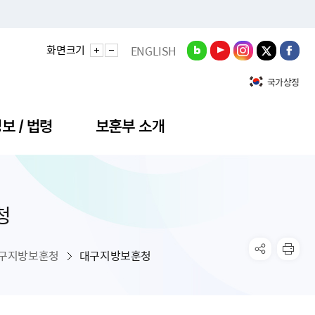
화면크기
ENGLISH
국가상징
보 / 법령
보훈부 소개
청
정성과
비스안내
간회의
충민원
공대상 공공데이터 목록
직도
정부기념식
구 국가유공자증 등
기관평가
규제개혁신문고
공모요강
훈사진관
업내용
무·차관회의
산낭비신고센터
EN API
원안내
기념식 참가신청
국가보훈등록증
지수·만족도 등
규제입증요청
구지방보훈청
대구지방보훈청
공공데이터
훈영상관
업활동
요회의결과
패행위신고
기념식 참가신청 확인
국가보훈등록증 발급안내
규제개혁추진현황
공지사항
라사랑신문(PDF)
료실
영리법인 부정비리 신고
이달의 보훈행사
모바일 국가보훈등록증 발급방법
하는 나라사랑신문
관기관누리집
탁금지법 위반행위 신고
보훈행사·캠페인 자료실
국가보훈등록증 진위확인
보훈대상자