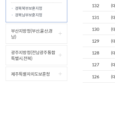
132
(
경북북부보훈지청
경북남부보훈지청
131
(
130
(
부산지방청(부산,울산,경
남)
129
(
광주지방청(전남광주통합
128
(
특별시,전북)
127
(
제주특별자치도보훈청
126
(