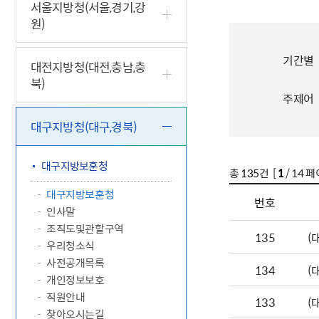
5.18 민
친일귀속
국민제안
기관주소
서울지방청(서울,경기,강
원)
고엽제 후
정부위원
정책토론
당직실 전
정책실명제
특수임무
행정서비스
전자공청
주요정책
독립운동가
기간별
제대군인
학술·연구
설문조사
대전지방청(대전,충남,충
이달의 독
북)
이달의 전
주제어
대구지방청(대구,경북)
대구지방보훈청
총
135
건 [
1
/ 14 페
대구지방보훈청
번호
인사말
조직도및관할구역
135
(
우리청소식
사전공개목록
134
(
개인정보보호
직원안내
133
(
찾아오시는길