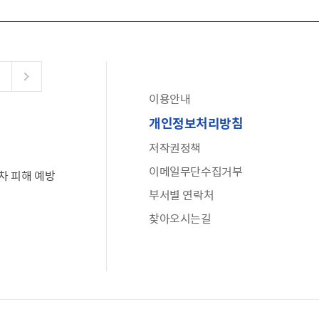
이용안내
공유누리
개인정보처리방침
수어로 보는 대한민국정부
저작권정책
6·25 비정규군 공로자 보상신청 안내
이메일무단수집거부
차 피해 예방
문화포털(통합 문화 정보 사이트)
부서별 연락처
전사자 유가족 찾기
찾아오시는길
국가정신건강정보누리집
나라지킴이 3대 가족! 병역명문가를 찾습니다