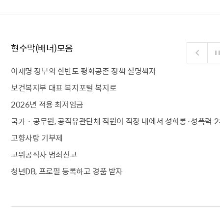
현수막(배너)모음
이재명 정부의 한반도 평화공존 정책 설명책자
보건복지부 대표 복지포털 복지로
2026년 적용 최저임금
국가 · 공무원, 공직유관단체 직원이 직장 내에서 성희롱·성폭력 2
고향사랑 기부제
고위공직자 범죄신고
청년DB, 프로필 등록하고 경품 받자