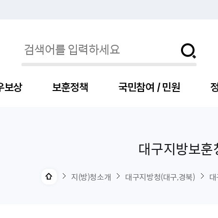
우보상
보훈정책
국민참여 / 민원
정
대구지방보훈
자
서
신청
청구
보도자료
보훈급여금
세출예산
사전정보공표목록
장차관소개
국
서
주
고
제
조
식
자
서식
처분사례
언론보도설명·정정
교육지원
기금
업무추진비
장관과의 대화
보
사
국
예
OP
직
지(방)청소개
대구지방청(대구,경북)
대
자
센터
및 보훈캐릭터
대부지원
계약관련
주요일정
보
사
주
부
위탁알림
대상자
건
의료지원 및 위탁병원
공공기관
연설문
나
자
비
자
, 화상(수어)상담
생업지원
역대장차관
말
유
청