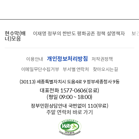
현수막(배
가를 찾습니다
이재명 정부의 한반도 평화공존 정책 설명책자
보
너)모음
개인정보처리방침
이용안내
저작권정책
이메일무단수집거부
부서별 연락처
찾아오시는길
(30113) 세종특별자치시 도움4로 9 정부세종청사 9동
대표전화 1577-0606(유료)
(평일 09:00 ~ 18:00)
정부민원상담안내 국번없이 110(무료)
주말 연락처 바로 가기