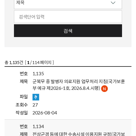
검색
총
1,135
건 [
1
/ 114 페이지 ]
번호
1,135
제목
군복무 중 발병자 의료지원 업무처리 지침(국가보훈
부 예규 제2026-1호, 2026.8.4.시행)
파일
조회수
27
작성일
2026-08-04
번호
1,134
제목
전상군경 등에 대한 수송시설 이용지원 규정(국가보