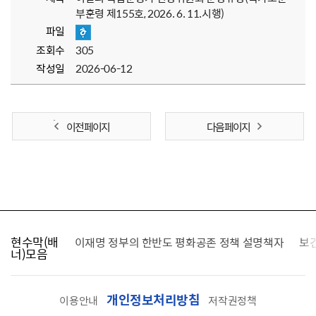
부훈령 제155호, 2026. 6. 11.시행)
파일
조회수
305
작성일
2026-06-12
이전 페이지
다음 페이지
현수막(배
가를 찾습니다
이재명 정부의 한반도 평화공존 정책 설명책자
보
너)모음
개인정보처리방침
이용안내
저작권정책