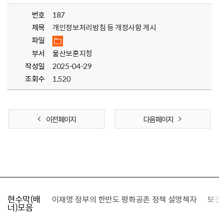
번호
187
제목
개인정보처리방침 등 개정사항 게시
파일
부서
울산보훈지청
작성일
2025-04-29
조회수
1,520
이전 페이지
다음 페이지
현수막(배
가를 찾습니다
이재명 정부의 한반도 평화공존 정책 설명책자
보
너)모음