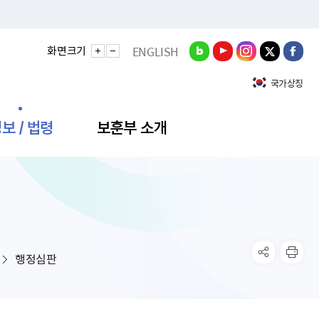
화면크기
ENGLISH
국가상징
보 / 법령
보훈부 소개
정성과
비스안내
간회의
충민원
공대상 공공데이터 목록
직도
정부기념식
구 국가유공자증 등
기관평가
규제개혁신문고
공모요강
훈사진관
업내용
무·차관회의
산낭비신고센터
EN API
원안내
기념식 참가신청
국가보훈등록증
지수·만족도 등
규제입증요청
행정심판
공공데이터
훈영상관
업활동
요회의결과
패행위신고
기념식 참가신청 확인
국가보훈등록증 발급안내
규제개혁추진현황
공지사항
라사랑신문(PDF)
료실
영리법인 부정비리 신고
이달의 보훈행사
모바일 국가보훈등록증 발급방법
하는 나라사랑신문
관기관누리집
탁금지법 위반행위 신고
보훈행사·캠페인 자료실
국가보훈등록증 진위확인
보훈대상자