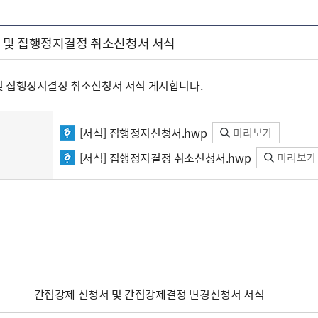
주유공자
재산
록
기타지원
역대처차장
이
유(의)증
회운영공개
화번호
보훈지원 안내자료
국
 안내
입법예고
행
 및 집행정지결정 취소신청서 서식
유공자
 헌장 전문
회
보
목록
행정예고
행
 자료실
신
정
훈령·예규
국
립운동가
국
국
 집행정지결정 취소신청서 서식 게시합니다.
고문변호사
헌
쟁영웅
단체 법인내규
지자체 보훈관련 자체법규
[서식] 집행정지신청서.hwp
미리보기
[서식] 집행정지결정 취소신청서.hwp
미리보기
간접강제 신청서 및 간접강제결정 변경신청서 서식