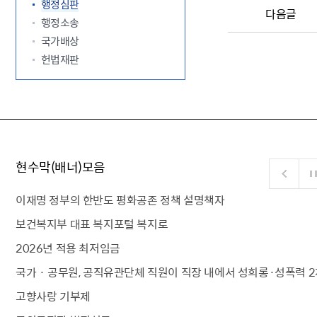
행정심판
다음글
행정소송
국가배상
헌법재판
현수막(배너)모음
이재명 정부의 한반도 평화공존 정책 설명책자
보건복지부 대표 복지포털 복지로
2026년 적용 최저임금
국가 · 공무원, 공직유관단체 직원이 직장 내에서 성희롱·성폭력 2
고향사랑 기부제