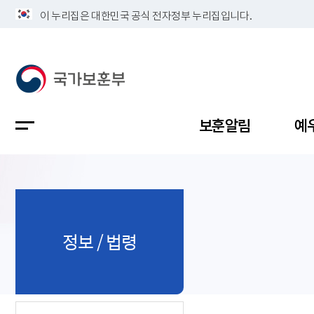
이 누리집은 대한민국 공식 전자정부 누리집입니다.
보훈알림
예
공지사항
독립유공
정책보고
보훈민원
정보공개
업무계획
정보 / 법령
지방청소
국가유공
보훈보상
민원사무
불복신청
비전
채용공고
지원대상
보훈복지
보훈상담
상징(MI)
개인정보 
보훈보상
제대군인
질의 응답
정책 슬로
참전유공
현충시설
110 채팅
연혁