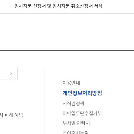
임시처분 신청서 및 임시처분 취소신청서 서식
이용안내
공유누리
개인정보처리방침
수어로 보는 대한민국정부
저작권정책
6·25 비정규군 공로자 보상신청 안내
이메일무단수집거부
차 피해 예방
문화포털(통합 문화 정보 사이트)
부서별 연락처
전사자 유가족 찾기
찾아오시는길