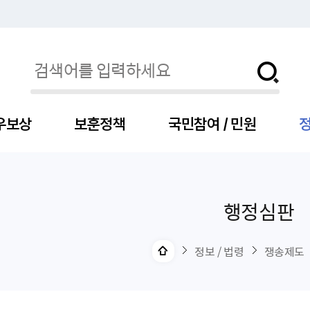
우보상
보훈정책
국민참여 / 민원
정
행정심판
자
서
신청
청구
보도자료
보훈급여금
세출예산
사전정보공표목록
장차관소개
국
서
주
고
제
조
식
자
서식
처분사례
언론보도설명·정정
교육지원
기금
업무추진비
장관과의 대화
보
사
국
예
OP
직
정보 / 법령
쟁송제도
자
센터
및 보훈캐릭터
대부지원
계약관련
주요일정
보
사
주
부
위탁알림
대상자
건
의료지원 및 위탁병원
공공기관
연설문
나
자
비
자
, 화상(수어)상담
생업지원
역대장차관
말
유
청