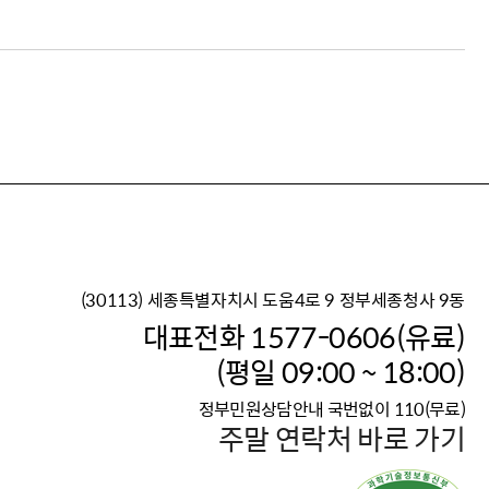
(30113) 세종특별자치시 도움4로 9 정부세종청사 9동
이재명 정부의 한반도 평
대표전화 1577-0606(유료)
보건복지부 대표 복지포털
(평일 09:00 ~ 18:00)
2026년 적용 최저임금
정부민원상담안내 국번없이 110(무료)
국가 · 공무원, 공직유관단
주말 연락처 바로 가기
고향사랑 기부제