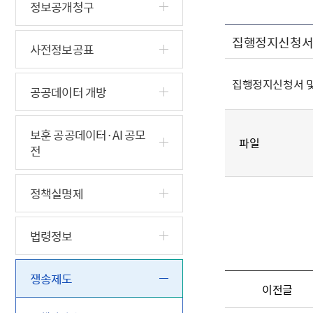
5.18 민
친일귀속
국민제안
기관주소
정보공개청구
고엽제 후
정부위원
정책토론
당직실 전
정책실명제
집행정지신청서
특수임무
행정서비스
전자공청
사전정보공표
주요정책
독립운동가
제대군인
학술·연구
설문조사
이달의 독
집행정지신청서 및
공공데이터 개방
이달의 전
보훈 공공데이터·AI 공모
파일
전
정책실명제
법령정보
쟁송제도
이전글