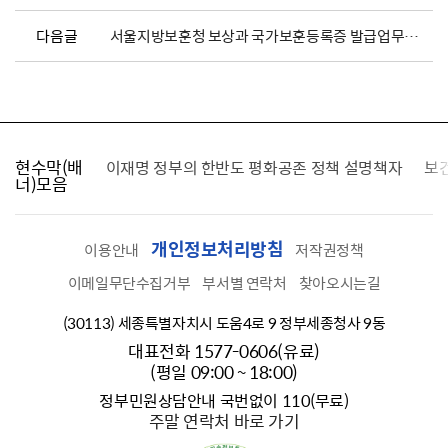
다음글
서울지방보훈청 보상과 국가보훈등록증 발급업무보조원 서류 합격자 명단 공고
현수막(배
가를 찾습니다
이재명 정부의 한반도 평화공존 정책 설명책자
보
너)모음
개인정보처리방침
이용안내
저작권정책
이메일무단수집거부
부서별 연락처
찾아오시는길
(30113) 세종특별자치시 도움4로 9 정부세종청사 9동
대표전화 1577-0606(유료)
(평일 09:00 ~ 18:00)
정부민원상담안내 국번없이 110(무료)
주말 연락처 바로 가기