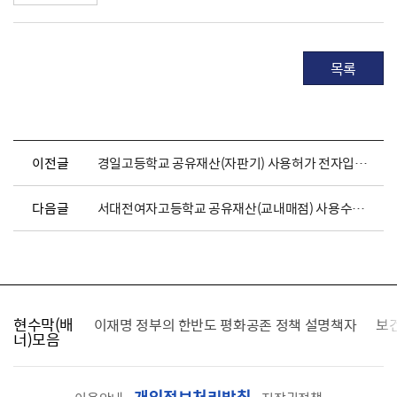
목록
이전글
경일고등학교 공유재산(자판기) 사용허가 전자입찰 공고
다음글
서대전여자고등학교 공유재산(교내매점) 사용수익허가 입찰 공고
현수막(배
가를 찾습니다
이재명 정부의 한반도 평화공존 정책 설명책자
보
너)모음
개인정보처리방침