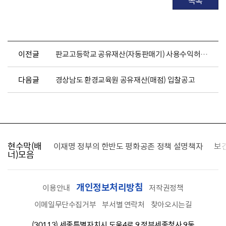
목록
이전글
판교고등학교 공유재산(자동판매기) 사용수익허가 전자입찰 공고
다음글
경상남도 환경교육원 공유재산(매점) 입찰공고
현수막(배
가를 찾습니다
이재명 정부의 한반도 평화공존 정책 설명책자
보
너)모음
개인정보처리방침
이용안내
저작권정책
이메일무단수집거부
부서별 연락처
찾아오시는길
(30113) 세종특별자치시 도움4로 9 정부세종청사 9동