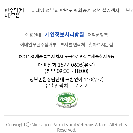
현수막(배
가를 찾습니다
이재명 정부의 한반도 평화공존 정책 설명책자
보
너)모음
개인정보처리방침
이용안내
저작권정책
이메일무단수집거부
부서별 연락처
찾아오시는길
(30113) 세종특별자치시 도움4로 9 정부세종청사 9동
대표전화 1577-0606(유료)
(평일 09:00 ~ 18:00)
정부민원상담안내 국번없이 110(무료)
주말 연락처 바로 가기
Copyright ⓒ Ministry of Patriots and Veterans Affairs.
All Rights
Reserved.