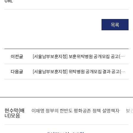
URL
목록
이전글
[서울남부보훈지청] 보훈위탁병원 공개모집 공고(강남구)
다음글
[서울남부보훈지청] 위탁병원 공개모집 결과 공고(강남구)
현수막(배
가를 찾습니다
이재명 정부의 한반도 평화공존 정책 설명책자
보
너)모음