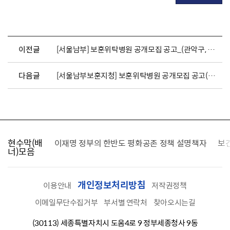
이전글
[서울남부] 보훈위탁병원 공개모집 공고_(관악구, 구로구, 금천구)
다음글
[서울남부보훈지청] 보훈위탁병원 공개모집 공고(강남구)
현수막(배
가를 찾습니다
이재명 정부의 한반도 평화공존 정책 설명책자
보
너)모음
개인정보처리방침
이용안내
저작권정책
이메일무단수집거부
부서별 연락처
찾아오시는길
(30113) 세종특별자치시 도움4로 9 정부세종청사 9동