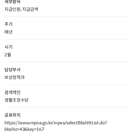
세부항목
지급인원, 지급금액
주기
매년
시기
2월
담당부서
보상정책과
검색색인
생활조정수당
공표위치
https://www.mpva.go.kr/mpva/selectBbsNttList.do?
bbsNo=43&key=167