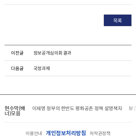
목록
이전글
정보공개심의회 결과
다음글
국정과제
현수막(배
가를 찾습니다
이재명 정부의 한반도 평화공존 정책 설명책자
보
너)모음
개인정보처리방침
이용안내
저작권정책