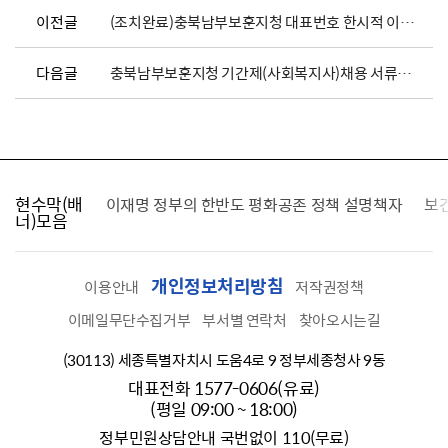
이전글
(조치완료)충북남부보훈지청 대표번호 한시적 이용불가 공지
다음글
충북남부보훈지청 기간제(사회복지사)채용 서류심사 합격자 발표 및 면접일정 공고
현수막(배
가를 찾습니다
이재명 정부의 한반도 평화공존 정책 설명책자
보
너)모음
개인정보처리방침
이용안내
저작권정책
이메일무단수집거부
부서별 연락처
찾아오시는길
(30113) 세종특별자치시 도움4로 9 정부세종청사 9동
대표전화 1577-0606(유료)
(평일 09:00 ~ 18:00)
정부민원상담안내 국번없이 110(무료)