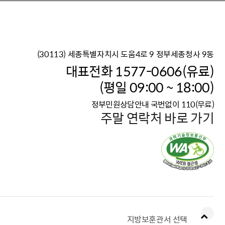
(30113) 세종특별자치시 도움4로 9 정부세종청사 9동
이재명 정부의 한반도 평
대표전화 1577-0606(유료)
보건복지부 대표 복지포털
(평일 09:00 ~ 18:00)
2026년 적용 최저임금
정부민원상담안내 국번없이 110(무료)
국가 · 공무원, 공직유관단
주말 연락처 바로 가기
고향사랑 기부제
고위공직자 범죄신고
청년DB, 프로필 등록하고 
지방보훈관서 선택