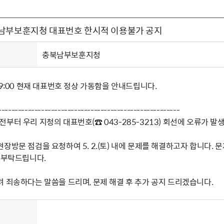
주유공자
재산
록
기타지원
역대처차장
이
유(의)증
회운영공개
화번호
보훈지원 안내자료
국
 안내
입법예고
행
남부보훈지청 대표번호 한시적 이용불가 공지
유공자
 헌장 전문
회
보
목록
행정예고
행
 자료실
신
정
훈령·예규
국
립운동가
국
충북남부보훈지청
국
고문변호사
헌
쟁영웅
단체 법인내규
(월) 09:00 현재 대표번호 정상 가동함을 안내드립니다.
지자체 보훈관련 자체법규
-------------------------------------------------------
) 오전부터 우리 지청의 대표번호(☎ 043-285-3213) 회선에 오류가
장방문 점검을 요청하여 5. 2.(토) 내에 문제를 해결하고자 합니다. 문제
 부탁드립니다.
 죄송하다는 말씀을 드리며, 문제 해결 후 추가 공지 드리겠습니다.