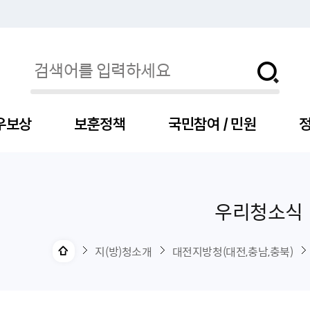
우보상
보훈정책
국민참여 / 민원
정
우리청소식
자
서
신청
청구
보도자료
보훈급여금
세출예산
사전정보공표목록
장차관소개
국
서
주
고
제
조
식
자
서식
처분사례
언론보도설명·정정
교육지원
기금
업무추진비
장관과의 대화
보
사
국
예
OP
직
지(방)청소개
대전지방청(대전,충남,충북)
자
센터
및 보훈캐릭터
대부지원
계약관련
주요일정
보
사
주
부
위탁알림
대상자
건
의료지원 및 위탁병원
공공기관
연설문
나
자
비
자
, 화상(수어)상담
생업지원
역대장차관
말
유
청