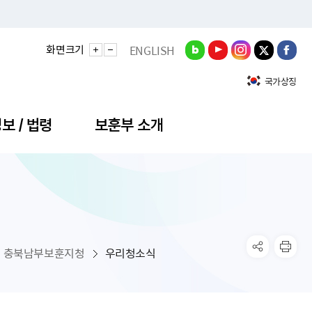
화면크기
ENGLISH
국가상징
보 / 법령
보훈부 소개
정성과
비스안내
간회의
충민원
공대상 공공데이터 목록
직도
정부기념식
구 국가유공자증 등
기관평가
규제개혁신문고
공모요강
훈사진관
업내용
무·차관회의
산낭비신고센터
EN API
원안내
기념식 참가신청
국가보훈등록증
지수·만족도 등
규제입증요청
충북남부보훈지청
우리청소식
공공데이터
훈영상관
업활동
요회의결과
패행위신고
기념식 참가신청 확인
국가보훈등록증 발급안내
규제개혁추진현황
공지사항
라사랑신문(PDF)
료실
영리법인 부정비리 신고
이달의 보훈행사
모바일 국가보훈등록증 발급방법
하는 나라사랑신문
관기관누리집
탁금지법 위반행위 신고
보훈행사·캠페인 자료실
국가보훈등록증 진위확인
보훈대상자