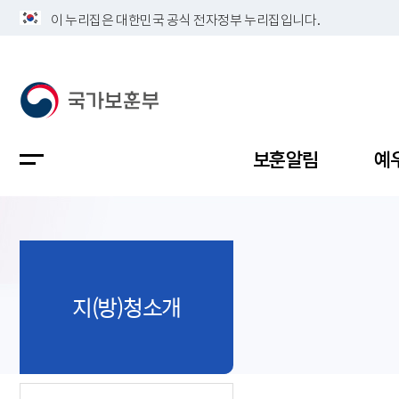
이 누리집은 대한민국 공식 전자정부 누리집입니다.
보훈알림
예
공지사항
독립유공
정책보고
보훈민원
정보공개
업무계획
지(방)청소개
지방청소
국가유공
보훈보상
민원사무
불복신청
비전
채용공고
지원대상
보훈복지
보훈상담
상징(MI)
개인정보 
보훈보상
제대군인
질의 응답
정책 슬로
참전유공
현충시설
110 채팅
연혁