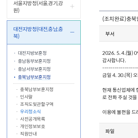
5.18 민
친일귀속
국민제안
기관주소
서울지방청(서울,경기,강
원)
고엽제 후
정부위원
정책토론
당직실 전
정책실명제
(조치완료)충북
특수임무
행정서비스
전자공청
주요정책
독립운동가
제대군인
학술·연구
설문조사
대전지방청(대전,충남,충
이달의 독
부서
북)
이달의 전
2026. 5. 4.
대전지방보훈청
감사합니다.
충남동부보훈지청
-----------------
충남서부보훈지청
금일 4. 30.(목
충북남부보훈지청
충북남부보훈지청
현재 통신업체에 현
인사말
로 전화 주실 것을
조직도및관할구역
우리청소식
이용에 불편을 드려
사전공개목록
개인정보보호
파일
직원안내