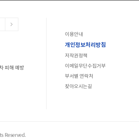
이용안내
공유누리
개인정보처리방침
수어로 보는 대한민국정부
저작권정책
6·25 비정규군 공로자 보상신청 안내
이메일무단수집거부
차 피해 예방
문화포털(통합 문화 정보 사이트)
부서별 연락처
전사자 유가족 찾기
찾아오시는길
국가정신건강정보누리집
나라지킴이 3대 가족! 병역명문가를 찾습니다
ts Reserved.