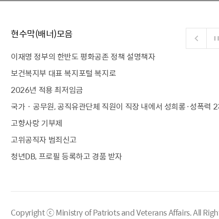
현수막(배너)모음
이재명 정부의 한반도 평화공존 정책 설명책자
보건복지부 대표 복지포털 복지로
2026년 적용 최저임금
국가 · 공무원, 공직유관단체 직원이 직장 내에서 성희롱·성폭력 2
고향사랑 기부제
고위공직자 범죄신고
청년DB, 프로필 등록하고 경품 받자
Copyright ⓒ Ministry of Patriots and Veterans Affairs.
All Righ