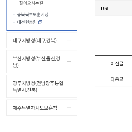
찾아오시는길
URL
충북북부보훈지청
대전현충원
대구지방청(대구,경북)
부산지방청(부산,울산,경
이전글
남)
다음글
광주지방청(전남광주통합
특별시,전북)
제주특별자치도보훈청