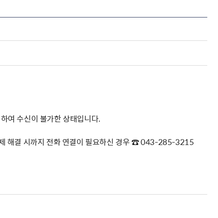
해충돌방지법 위반행위 신고
보훈연감
적극행정과 소극행정의 정의
가유공자 부정 등록 신고
정심판
쟁송현황
적극행정 추진방안
훈급여금 부정수령 신고
정소송
체검사 제도안내
정보 공유
비영리법인
적극행정 국민추천
부포상공개검증
가배상
가보훈 장해진단서 제도
교육 자료
신체검사 및 고엽제 검진
소극행정신고
민참여예산
법재판
의견 제안
단체관련
적극행정자료실
독립운동
감사
반부패·청렴
협동조합 경영공시
 발생하여 수신이 불가한 상태입니다.
기타
 해결 시까지 전화 연결이 필요하신 경우 ☎ 043-285-3215