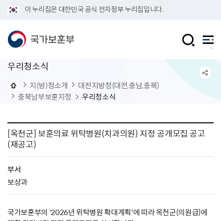
이 누리집은 대한민국 공식 전자정부 누리집입니다.
우리청소식
지(방)청소개
대전지방청(대전,충남,충북)
충북남부보훈지청
우리청소식
[옥천군] 보훈의료 위탁병원(치과의원) 지정 공개모집 공고
(재공고)
부서
보상과
국가보훈부의 '2026년 위탁병원 확대계획'에 따라 옥천군(의원급)에