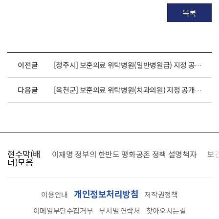
목록
이전글
[청주시] 보훈의료 위탁병원(일반병원급) 지정 공개모집 공고
다음글
[옥천군] 보훈의료 위탁병원(치과의원) 지정 공개모집 공고
현수막(배
가를 찾습니다
이재명 정부의 한반도 평화공존 정책 설명책자
보
너)모음
개인정보처리방침
이용안내
저작권정책
이메일무단수집거부
부서별 연락처
찾아오시는길