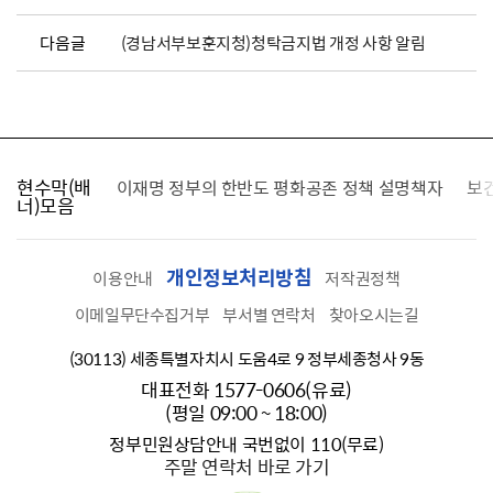
다음글
(경남서부보훈지청)청탁금지법 개정 사항 알림
현수막(배
가를 찾습니다
이재명 정부의 한반도 평화공존 정책 설명책자
보
너)모음
개인정보처리방침
이용안내
저작권정책
이메일무단수집거부
부서별 연락처
찾아오시는길
(30113) 세종특별자치시 도움4로 9 정부세종청사 9동
대표전화 1577-0606(유료)
(평일 09:00 ~ 18:00)
정부민원상담안내 국번없이 110(무료)
주말 연락처 바로 가기