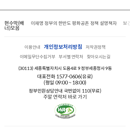
현수막(배
가를 찾습니다
이재명 정부의 한반도 평화공존 정책 설명책자
보
너)모음
개인정보처리방침
이용안내
저작권정책
이메일무단수집거부
부서별 연락처
찾아오시는길
(30113) 세종특별자치시 도움4로 9 정부세종청사 9동
대표전화 1577-0606(유료)
(평일 09:00 ~ 18:00)
정부민원상담안내 국번없이 110(무료)
주말 연락처 바로 가기