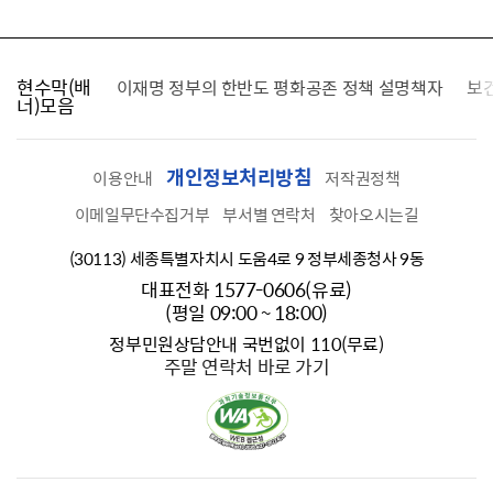
현수막(배
가를 찾습니다
이재명 정부의 한반도 평화공존 정책 설명책자
보
너)모음
개인정보처리방침
이용안내
저작권정책
이메일무단수집거부
부서별 연락처
찾아오시는길
(30113) 세종특별자치시 도움4로 9 정부세종청사 9동
대표전화 1577-0606(유료)
(평일 09:00 ~ 18:00)
정부민원상담안내 국번없이 110(무료)
주말 연락처 바로 가기