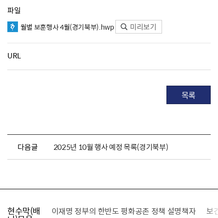
파일
미리보기
월별 보훈행사 4월(경기북부).hwp
URL
목록
다음글
2025년 10월 행사 예정 목록(경기북부)
현수막(배
가를 찾습니다
이재명 정부의 한반도 평화공존 정책 설명책자
보