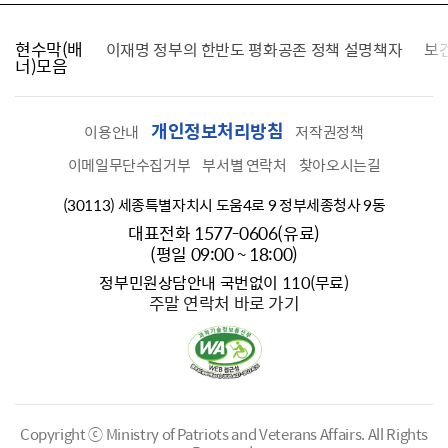
현수막(배
가를 찾습니다
이재명 정부의 한반도 평화공존 정책 설명책자
보
너)모음
개인정보처리방침
이용안내
저작권정책
이메일무단수집거부
부서별 연락처
찾아오시는길
(30113) 세종특별자치시 도움4로 9 정부세종청사 9동
대표전화 1577-0606(유료)
(평일 09:00 ~ 18:00)
정부민원상담안내 국번없이 110(무료)
주말 연락처 바로 가기
Copyright ⓒ Ministry of Patriots and Veterans Affairs.
All Rights