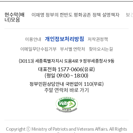
현수막(배
가를 찾습니다
이재명 정부의 한반도 평화공존 정책 설명책자
보
너)모음
개인정보처리방침
이용안내
저작권정책
이메일무단수집거부
부서별 연락처
찾아오시는길
(30113) 세종특별자치시 도움4로 9 정부세종청사 9동
대표전화 1577-0606(유료)
(평일 09:00 ~ 18:00)
정부민원상담안내 국번없이 110(무료)
주말 연락처 바로 가기
Copyright ⓒ Ministry of Patriots and Veterans Affairs.
All Rights