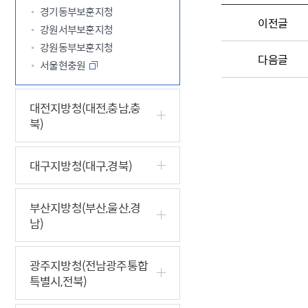
경기동부보훈지청
이전글
강원서부보훈지청
강원동부보훈지청
다음글
서울현충원
대전지방청(대전,충남,충
북)
대구지방청(대구,경북)
부산지방청(부산,울산,경
남)
광주지방청(전남광주통합
특별시,전북)