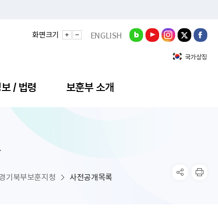
화면크기
ENGLISH
국가상징
보 / 법령
보훈부 소개
록
정성과
비스안내
간회의
충민원
공대상 공공데이터 목록
직도
정부기념식
구 국가유공자증 등
기관평가
규제개혁신문고
공모요강
훈사진관
업내용
무·차관회의
산낭비신고센터
EN API
원안내
기념식 참가신청
국가보훈등록증
지수·만족도 등
규제입증요청
경기북부보훈지청
사전공개목록
공공데이터
훈영상관
업활동
요회의결과
패행위신고
기념식 참가신청 확인
국가보훈등록증 발급안내
규제개혁추진현황
공지사항
라사랑신문(PDF)
료실
영리법인 부정비리 신고
이달의 보훈행사
모바일 국가보훈등록증 발급방법
하는 나라사랑신문
관기관누리집
탁금지법 위반행위 신고
보훈행사·캠페인 자료실
국가보훈등록증 진위확인
보훈대상자