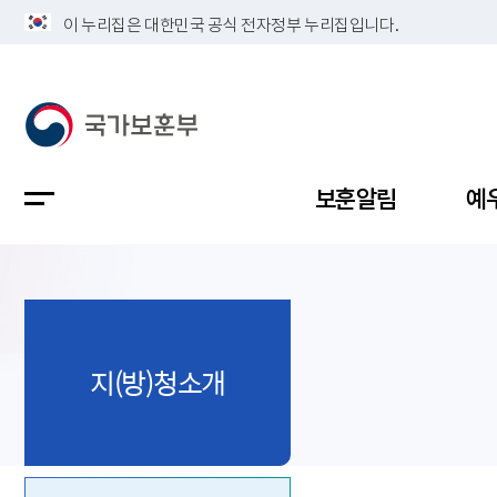
이 누리집은 대한민국 공식 전자정부 누리집입니다.
보훈알림
예
공지사항
독립유공
정책보고
보훈민원
정보공개
업무계획
지(방)청소개
지방청소
국가유공
보훈보상
민원사무
불복신청
비전
채용공고
지원대상
보훈복지
보훈상담
상징(MI)
개인정보 
보훈보상
제대군인
질의 응답
정책 슬로
참전유공
현충시설
110 채팅
연혁