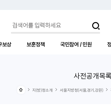
우보상
보훈정책
국민참여 / 민원
정
사전공개목
자
서
신청
청구
보도자료
보훈급여금
세출예산
사전정보공표목록
장차관소개
국
서
주
고
제
조
식
자
서식
처분사례
언론보도설명·정정
교육지원
기금
업무추진비
장관과의 대화
보
사
국
예
OP
직
지(방)청소개
서울지방청(서울,경기,강원)
자
센터
및 보훈캐릭터
대부지원
계약관련
주요일정
보
사
주
부
위탁알림
대상자
건
의료지원 및 위탁병원
공공기관
연설문
나
자
비
자
, 화상(수어)상담
생업지원
역대장차관
말
유
청