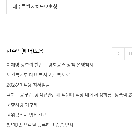
제주특별자치도보훈청
현수막(배너)모음
이재명 정부의 한반도 평화공존 정책 설명책자
보건복지부 대표 복지포털 복지로
2026년 적용 최저임금
국가 · 공무원, 공직유관단체 직원이 직장 내에서 성희롱·성폭력 2
고향사랑 기부제
고위공직자 범죄신고
청년DB, 프로필 등록하고 경품 받자