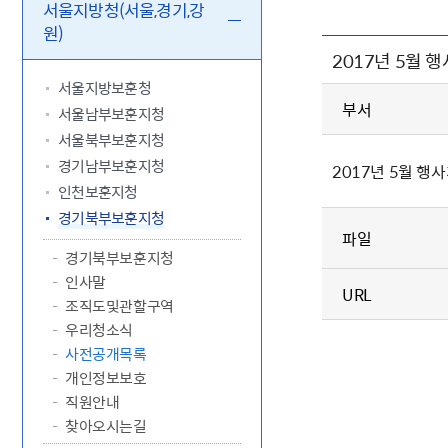
5.18 민
친일귀속
국민제안
기관주소
서울지방청(서울,경기,강
원)
고엽제 후
정부위원
정책토론
당직실 전
정책실명제
2017년 5월 
특수임무
행정서비스
전자공청
주요정책
독립운동가
제대군인
학술·연구
설문조사
서울지방보훈청
이달의 독
부서
서울남부보훈지청
이달의 전
서울북부보훈지청
경기남부보훈지청
2017년 5월 행
인천보훈지청
경기북부보훈지청
파일
경기북부보훈지청
인사말
URL
조직도및관할구역
우리청소식
사전공개목록
개인정보보호
직원안내
찾아오시는길