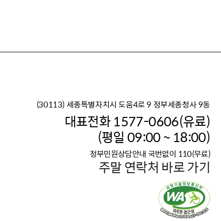
(30113) 세종특별자치시 도움4로 9 정부세종청사 9동
이재명 정부의 한반도 평
대표전화 1577-0606(유료)
보건복지부 대표 복지포털
(평일 09:00 ~ 18:00)
2026년 적용 최저임금
정부민원상담안내 국번없이 110(무료)
국가 · 공무원, 공직유관단
주말 연락처 바로 가기
고향사랑 기부제
고위공직자 범죄신고
청년DB, 프로필 등록하고 