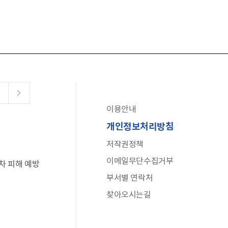
이용안내
공유누리
개인정보처리방침
수어로 보는 대한민국정부
저작권정책
6·25 비정규군 공로자 보상신청 안내
이메일무단수집거부
차 피해 예방
문화포털(통합 문화 정보 사이트)
부서별 연락처
전사자 유가족 찾기
찾아오시는길
국가정신건강정보누리집
나라지킴이 3대 가족! 병역명문가를 찾습니다