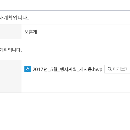
주유공자
재산
록
기타지원
역대처차장
이
유(의)증
회운영공개
화번호
보훈지원 안내자료
국
 안내
입법예고
행
행사계획입니다.
유공자
 헌장 전문
회
보
목록
행정예고
행
 자료실
신
정
훈령·예규
국
립운동가
국
보훈계
국
고문변호사
헌
쟁영웅
단체 법인내규
사계획입니다.
지자체 보훈관련 자체법규
2017년_5월_행사계획_게시용.hwp
미리보기